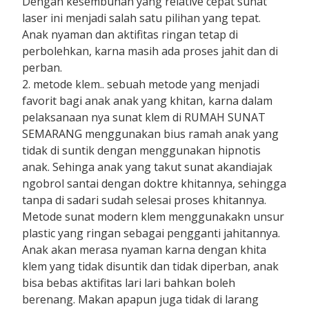
Dengan kesembuhan yang relative cepat sunat
laser ini menjadi salah satu pilihan yang tepat.
Anak nyaman dan aktifitas ringan tetap di
perbolehkan, karna masih ada proses jahit dan di
perban.
2. metode klem.. sebuah metode yang menjadi
favorit bagi anak anak yang khitan, karna dalam
pelaksanaan nya sunat klem di RUMAH SUNAT
SEMARANG menggunakan bius ramah anak yang
tidak di suntik dengan menggunakan hipnotis
anak. Sehinga anak yang takut sunat akandiajak
ngobrol santai dengan doktre khitannya, sehingga
tanpa di sadari sudah selesai proses khitannya.
Metode sunat modern klem menggunakakn unsur
plastic yang ringan sebagai pengganti jahitannya.
Anak akan merasa nyaman karna dengan khita
klem yang tidak disuntik dan tidak diperban, anak
bisa bebas aktifitas lari lari bahkan boleh
berenang. Makan apapun juga tidak di larang