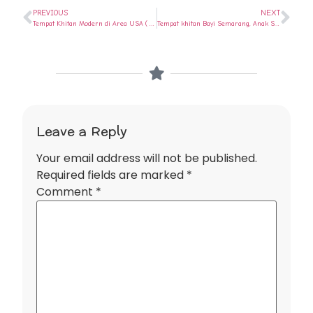
PREVIOUS
NEXT
Tempat Khitan Modern di Area USA ( Ungaran, Salatiga, Ambarawa )
Tempat khitan Bayi Semarang, Anak Sehat & Nyaman | Sunat Semarang | 081-565-29661
Leave a Reply
Your email address will not be published.
Required fields are marked
*
Comment
*