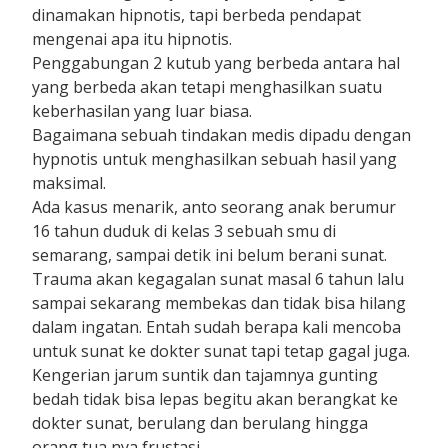
dinamakan hipnotis, tapi berbeda pendapat
mengenai apa itu hipnotis.
Penggabungan 2 kutub yang berbeda antara hal
yang berbeda akan tetapi menghasilkan suatu
keberhasilan yang luar biasa.
Bagaimana sebuah tindakan medis dipadu dengan
hypnotis untuk menghasilkan sebuah hasil yang
maksimal.
Ada kasus menarik, anto seorang anak berumur
16 tahun duduk di kelas 3 sebuah smu di
semarang, sampai detik ini belum berani sunat.
Trauma akan kegagalan sunat masal 6 tahun lalu
sampai sekarang membekas dan tidak bisa hilang
dalam ingatan. Entah sudah berapa kali mencoba
untuk sunat ke dokter sunat tapi tetap gagal juga.
Kengerian jarum suntik dan tajamnya gunting
bedah tidak bisa lepas begitu akan berangkat ke
dokter sunat, berulang dan berulang hingga
orang tua nya frustasi.