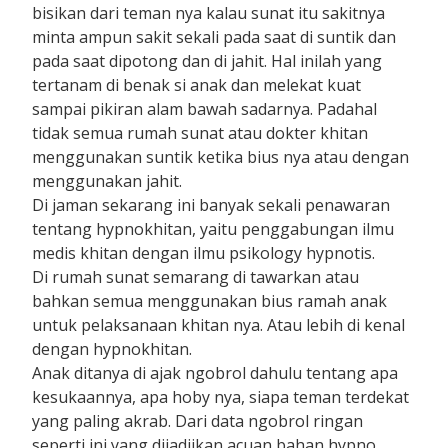
bisikan dari teman nya kalau sunat itu sakitnya
minta ampun sakit sekali pada saat di suntik dan
pada saat dipotong dan di jahit. Hal inilah yang
tertanam di benak si anak dan melekat kuat
sampai pikiran alam bawah sadarnya. Padahal
tidak semua rumah sunat atau dokter khitan
menggunakan suntik ketika bius nya atau dengan
menggunakan jahit.
Di jaman sekarang ini banyak sekali penawaran
tentang hypnokhitan, yaitu penggabungan ilmu
medis khitan dengan ilmu psikology hypnotis.
Di rumah sunat semarang di tawarkan atau
bahkan semua menggunakan bius ramah anak
untuk pelaksanaan khitan nya. Atau lebih di kenal
dengan hypnokhitan.
Anak ditanya di ajak ngobrol dahulu tentang apa
kesukaannya, apa hoby nya, siapa teman terdekat
yang paling akrab. Dari data ngobrol ringan
seperti ini yang dijadiikan acuan bahan hypno