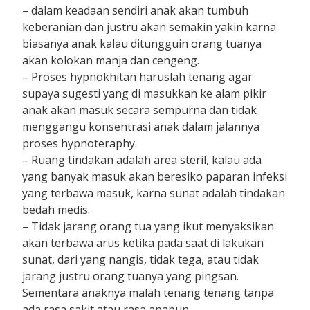
– dalam keadaan sendiri anak akan tumbuh
keberanian dan justru akan semakin yakin karna
biasanya anak kalau ditungguin orang tuanya
akan kolokan manja dan cengeng.
– Proses hypnokhitan haruslah tenang agar
supaya sugesti yang di masukkan ke alam pikir
anak akan masuk secara sempurna dan tidak
menggangu konsentrasi anak dalam jalannya
proses hypnoteraphy.
– Ruang tindakan adalah area steril, kalau ada
yang banyak masuk akan beresiko paparan infeksi
yang terbawa masuk, karna sunat adalah tindakan
bedah medis.
– Tidak jarang orang tua yang ikut menyaksikan
akan terbawa arus ketika pada saat di lakukan
sunat, dari yang nangis, tidak tega, atau tidak
jarang justru orang tuanya yang pingsan.
Sementara anaknya malah tenang tenang tanpa
ada rasa sakit atau rasa apapun.