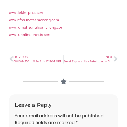
www.dokterpras.com
www.infosunatsemarang.com
www.rumahsunatsemarang.com
www.sunatindonesia.com
PREVIOUS
NEXT
0881.3934.355 || JASA SUNAT BAYI METODE TERBAIK DI NGALIYAN – SEMARANG || SUNAT SEHARI SAJA..
Sunat Express Ndak Pakai Lama – Di Rumah Sunat Semarang – 081 6699 761
Leave a Reply
Your email address will not be published.
Required fields are marked
*