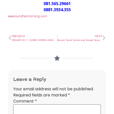
081.565.29661
0881.3934.355
www.sunatsemarang.com
PREVIOUS
NEXT
081.6699.761 \\ KLINIK KHITAN ANAK DI GUNUNG PATI – SEMARANG BANYAK MANFAAT & KEUNTUNGANYA // SUNAT SEHARI SAJA..
Rumah Sunat Semarang Tempat Sunat Trend Masa Kini – 081-565-29661
Leave a Reply
Your email address will not be published.
Required fields are marked
*
Comment
*