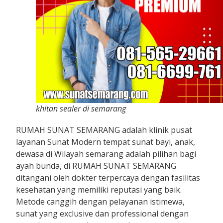
khitan sealer di semarang
RUMAH SUNAT SEMARANG adalah klinik pusat
layanan Sunat Modern tempat sunat bayi, anak,
dewasa di Wilayah semarang adalah pilihan bagi
ayah bunda, di RUMAH SUNAT SEMARANG
ditangani oleh dokter terpercaya dengan fasilitas
kesehatan yang memiliki reputasi yang baik.
Metode canggih dengan pelayanan istimewa,
sunat yang exclusive dan professional dengan