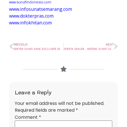
www.sunatindonesia.com
www.infosunatsemarang.com
www.dokterpras.com
www.infokhitan.com
PREVIOUS
NEXT
DOKTER SUNAT ANAK EXCLUSIVE DI SEMARANG – RUMAH SUNAT SEMARANG
SPEKTA SEALER .. METODE SUNAT CANGGIH ANAK HEBAT 081.565.29661
Leave a Reply
Your email address will not be published.
Required fields are marked
*
Comment
*