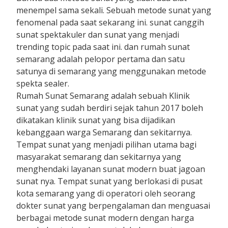
menempel sama sekali. Sebuah metode sunat yang
fenomenal pada saat sekarang ini. sunat canggih
sunat spektakuler dan sunat yang menjadi
trending topic pada saat ini. dan rumah sunat
semarang adalah pelopor pertama dan satu
satunya di semarang yang menggunakan metode
spekta sealer.
Rumah Sunat Semarang adalah sebuah Klinik
sunat yang sudah berdiri sejak tahun 2017 boleh
dikatakan klinik sunat yang bisa dijadikan
kebanggaan warga Semarang dan sekitarnya.
Tempat sunat yang menjadi pilihan utama bagi
masyarakat semarang dan sekitarnya yang
menghendaki layanan sunat modern buat jagoan
sunat nya. Tempat sunat yang berlokasi di pusat
kota semarang yang di operatori oleh seorang
dokter sunat yang berpengalaman dan menguasai
berbagai metode sunat modern dengan harga