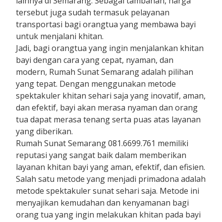
lainnya di Semarang. Sebagai tambahan, harga
tersebut juga sudah termasuk pelayanan
transportasi bagi orangtua yang membawa bayi
untuk menjalani khitan.
Jadi, bagi orangtua yang ingin menjalankan khitan
bayi dengan cara yang cepat, nyaman, dan
modern, Rumah Sunat Semarang adalah pilihan
yang tepat. Dengan menggunakan metode
spektakuler khitan sehari saja yang inovatif, aman,
dan efektif, bayi akan merasa nyaman dan orang
tua dapat merasa tenang serta puas atas layanan
yang diberikan.
Rumah Sunat Semarang 081.6699.761 memiliki
reputasi yang sangat baik dalam memberikan
layanan khitan bayi yang aman, efektif, dan efisien.
Salah satu metode yang menjadi primadona adalah
metode spektakuler sunat sehari saja. Metode ini
menyajikan kemudahan dan kenyamanan bagi
orang tua yang ingin melakukan khitan pada bayi