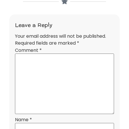
Leave a Reply
Your email address will not be published.
Required fields are marked
*
Comment
*
Name
*