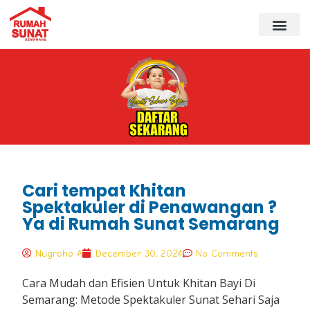
Cari tempat Khitan
Spektakuler di Penawangan ?
Ya di Rumah Sunat Semarang
Nugroho A
December 30, 2024
No Comments
Cara Mudah dan Efisien Untuk Khitan Bayi Di
Semarang: Metode Spektakuler Sunat Sehari Saja