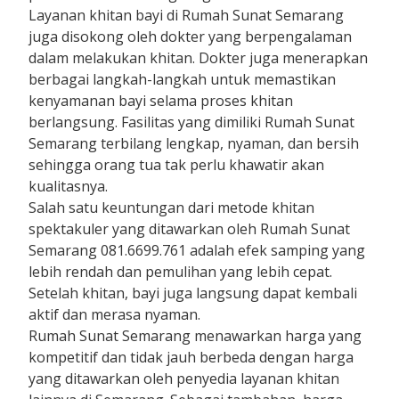
Layanan khitan bayi di Rumah Sunat Semarang
juga disokong oleh dokter yang berpengalaman
dalam melakukan khitan. Dokter juga menerapkan
berbagai langkah-langkah untuk memastikan
kenyamanan bayi selama proses khitan
berlangsung. Fasilitas yang dimiliki Rumah Sunat
Semarang terbilang lengkap, nyaman, dan bersih
sehingga orang tua tak perlu khawatir akan
kualitasnya.
Salah satu keuntungan dari metode khitan
spektakuler yang ditawarkan oleh Rumah Sunat
Semarang 081.6699.761 adalah efek samping yang
lebih rendah dan pemulihan yang lebih cepat.
Setelah khitan, bayi juga langsung dapat kembali
aktif dan merasa nyaman.
Rumah Sunat Semarang menawarkan harga yang
kompetitif dan tidak jauh berbeda dengan harga
yang ditawarkan oleh penyedia layanan khitan