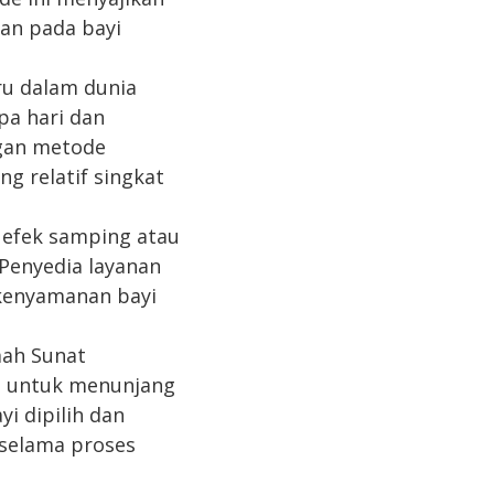
an pada bayi
ru dalam dunia
pa hari dan
ngan metode
ng relatif singkat
n efek samping atau
 Penyedia layanan
kenyamanan bayi
mah Sunat
u untuk menunjang
i dipilih dan
 selama proses