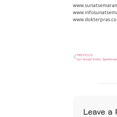
www.sunatsemaran
www.infosunatsem
www.dokterpras.c
PREVIOUS
Cari tempat Khitan Spektakul
Leave a 