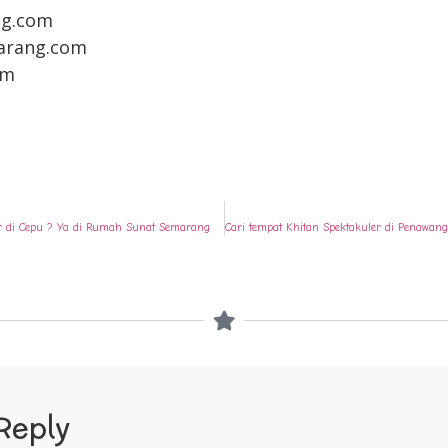
g.com
arang.com
om
er di Cepu ? Ya di Rumah Sunat Semarang
Reply