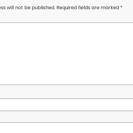
ss will not be published.
Required fields are marked
*