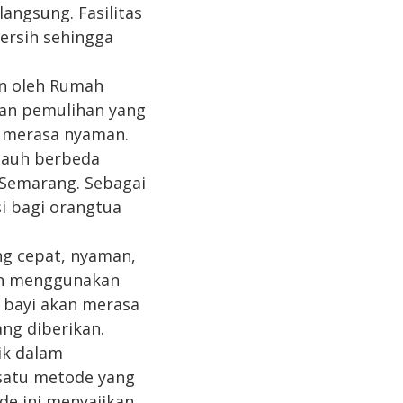
angsung. Fasilitas
ersih sehingga
an oleh Rumah
dan pemulihan yang
an merasa nyaman.
jauh berbeda
 Semarang. Sebagai
i bagi orangtua
ng cepat, nyaman,
an menggunakan
, bayi akan merasa
ng diberikan.
ik dalam
 satu metode yang
de ini menyajikan