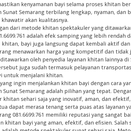
stikan kenyamanan bayi selama proses khitan berl
h Sunat Semarang terbilang lengkap, nyaman, dan b
 khawatir akan kualitasnya.
gan dari metode khitan spektakuler yang ditawark
.6699.761 adalah efek samping yang lebih rendah 
h khitan, bayi juga langsung dapat kembali aktif d
ang menawarkan harga yang kompetitif dan tidak 
ditawarkan oleh penyedia layanan khitan lainnya di
rsebut juga sudah termasuk pelayanan transportas
 untuk menjalani khitan.
a yang ingin menjalankan khitan bayi dengan cara ya
 Sunat Semarang adalah pilihan yang tepat. Deng
khitan sehari saja yang inovatif, aman, dan efektif
ua dapat merasa tenang serta puas atas layanan ya
ng 081.6699.761 memiliki reputasi yang sangat ba
 khitan bayi yang aman, efektif, dan efisien. Salah
adalah metode spektakuler sunat sehari saja. Meto