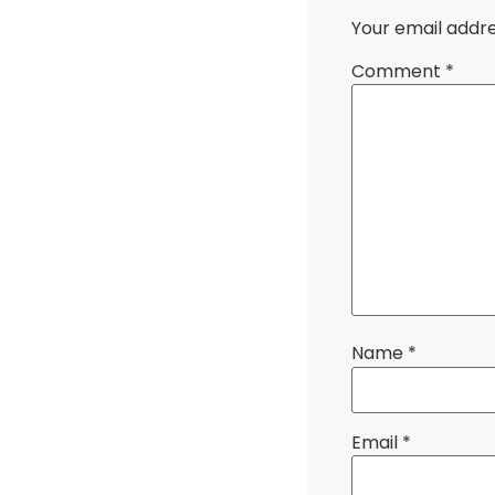
Your email addre
Comment
*
Name
*
Email
*