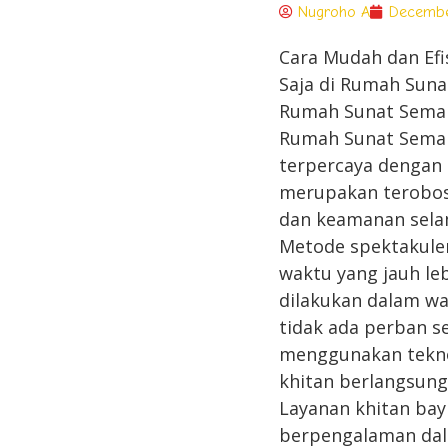
Nugroho A
Decembe
Cara Mudah dan Efi
Saja di Rumah Suna
Rumah Sunat Semar
Rumah Sunat Semar
terpercaya dengan 
merupakan terobos
dan keamanan sela
Metode spektakuler
waktu yang jauh le
dilakukan dalam wa
tidak ada perban s
menggunakan tekno
khitan berlangsung
Layanan khitan bay
berpengalaman dal