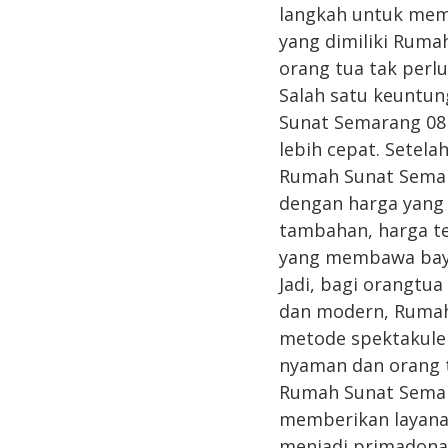
langkah untuk mema
yang dimiliki Ruma
orang tua tak perlu
Salah satu keuntun
Sunat Semarang 081
lebih cepat. Setela
Rumah Sunat Semar
dengan harga yang 
tambahan, harga te
yang membawa bayi
Jadi, bagi orangtu
dan modern, Rumah
metode spektakuler 
nyaman dan orang t
Rumah Sunat Semara
memberikan layanan
menjadi primadona 