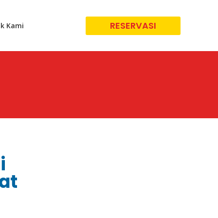
RESERVASI
k Kami
i
at