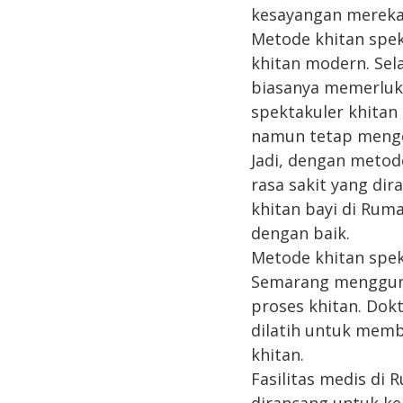
kesayangan mereka
Metode khitan spek
khitan modern. Sel
biasanya memerluk
spektakuler khitan 
namun tetap meng
Jadi, dengan metode
rasa sakit yang dir
khitan bayi di Ru
dengan baik.
Metode khitan spek
Semarang mengguna
proses khitan. Dok
dilatih untuk memb
khitan.
Fasilitas medis di