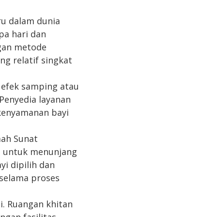
ru dalam dunia
pa hari dan
ngan metode
ng relatif singkat
n efek samping atau
 Penyedia layanan
kenyamanan bayi
mah Sunat
u untuk menunjang
i dipilih dan
 selama proses
i. Ruangan khitan