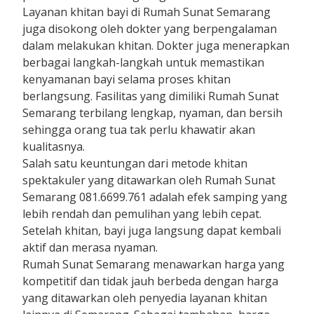
Layanan khitan bayi di Rumah Sunat Semarang
juga disokong oleh dokter yang berpengalaman
dalam melakukan khitan. Dokter juga menerapkan
berbagai langkah-langkah untuk memastikan
kenyamanan bayi selama proses khitan
berlangsung. Fasilitas yang dimiliki Rumah Sunat
Semarang terbilang lengkap, nyaman, dan bersih
sehingga orang tua tak perlu khawatir akan
kualitasnya.
Salah satu keuntungan dari metode khitan
spektakuler yang ditawarkan oleh Rumah Sunat
Semarang 081.6699.761 adalah efek samping yang
lebih rendah dan pemulihan yang lebih cepat.
Setelah khitan, bayi juga langsung dapat kembali
aktif dan merasa nyaman.
Rumah Sunat Semarang menawarkan harga yang
kompetitif dan tidak jauh berbeda dengan harga
yang ditawarkan oleh penyedia layanan khitan