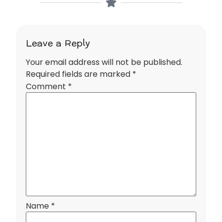
Leave a Reply
Your email address will not be published.
Required fields are marked
*
Comment
*
Name
*