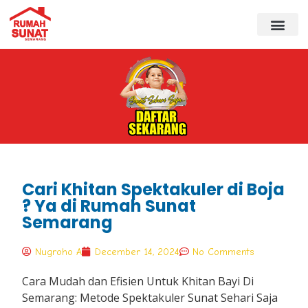
Cari Khitan Spektakuler di Boja
? Ya di Rumah Sunat
Semarang
Nugroho A
December 14, 2024
No Comments
Cara Mudah dan Efisien Untuk Khitan Bayi Di
Semarang: Metode Spektakuler Sunat Sehari Saja