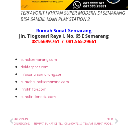
TERFAVORIT ! KHITAN SUPER MODERN DI SEMARANG
BISA SAMBIL MAIN PLAY STATION 2
Rumah Sunat Semarang
Jln. Tlogosari Raya I, No. 65 E Semarang
081.6699.761 / 081.565.29661
sunatsemarang.com
dokterpras.com
infosunatsemarang.com
rumahsunatsemarang.com
infokhitan.com
sunatindonesia.com
PREVIOUS
NEXT
081.565.29661 – TEMPAT SUNAT DI TLOGOSARI, SUNAT LANGSUNG JADI, RUMAH SUNAT SEMARANG
081.6699.761 // TEMPAT SUNAT MODERN BAYI, ANAK, DAN DEWASA TERPERCAYA DI SEMARANG // Jl. Tlogosari Raya I, No. 65 Semarang