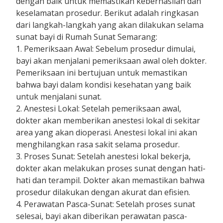
dengan baik untuk memastikan keberhasilan dan
keselamatan prosedur. Berikut adalah ringkasan
dari langkah-langkah yang akan dilakukan selama
sunat bayi di Rumah Sunat Semarang:
1. Pemeriksaan Awal: Sebelum prosedur dimulai,
bayi akan menjalani pemeriksaan awal oleh dokter.
Pemeriksaan ini bertujuan untuk memastikan
bahwa bayi dalam kondisi kesehatan yang baik
untuk menjalani sunat.
2. Anestesi Lokal: Setelah pemeriksaan awal,
dokter akan memberikan anestesi lokal di sekitar
area yang akan dioperasi. Anestesi lokal ini akan
menghilangkan rasa sakit selama prosedur.
3. Proses Sunat: Setelah anestesi lokal bekerja,
dokter akan melakukan proses sunat dengan hati-
hati dan terampil. Dokter akan memastikan bahwa
prosedur dilakukan dengan akurat dan efisien.
4. Perawatan Pasca-Sunat: Setelah proses sunat
selesai, bayi akan diberikan perawatan pasca-