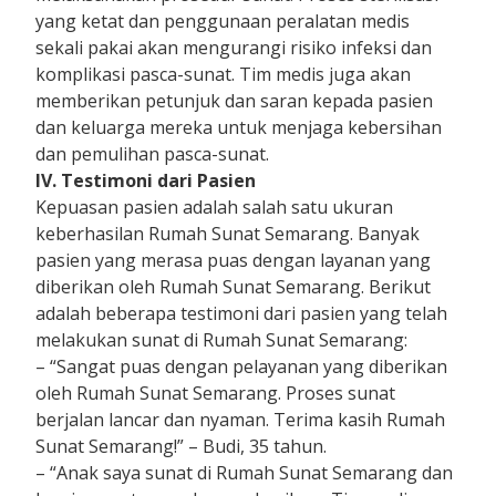
yang ketat dan penggunaan peralatan medis
sekali pakai akan mengurangi risiko infeksi dan
komplikasi pasca-sunat. Tim medis juga akan
memberikan petunjuk dan saran kepada pasien
dan keluarga mereka untuk menjaga kebersihan
dan pemulihan pasca-sunat.
IV. Testimoni dari Pasien
Kepuasan pasien adalah salah satu ukuran
keberhasilan Rumah Sunat Semarang. Banyak
pasien yang merasa puas dengan layanan yang
diberikan oleh Rumah Sunat Semarang. Berikut
adalah beberapa testimoni dari pasien yang telah
melakukan sunat di Rumah Sunat Semarang:
– “Sangat puas dengan pelayanan yang diberikan
oleh Rumah Sunat Semarang. Proses sunat
berjalan lancar dan nyaman. Terima kasih Rumah
Sunat Semarang!” – Budi, 35 tahun.
– “Anak saya sunat di Rumah Sunat Semarang dan