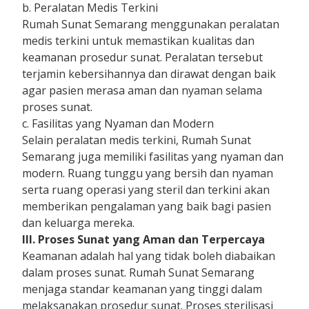
b. Peralatan Medis Terkini
Rumah Sunat Semarang menggunakan peralatan
medis terkini untuk memastikan kualitas dan
keamanan prosedur sunat. Peralatan tersebut
terjamin kebersihannya dan dirawat dengan baik
agar pasien merasa aman dan nyaman selama
proses sunat.
c. Fasilitas yang Nyaman dan Modern
Selain peralatan medis terkini, Rumah Sunat
Semarang juga memiliki fasilitas yang nyaman dan
modern. Ruang tunggu yang bersih dan nyaman
serta ruang operasi yang steril dan terkini akan
memberikan pengalaman yang baik bagi pasien
dan keluarga mereka.
III. Proses Sunat yang Aman dan Terpercaya
Keamanan adalah hal yang tidak boleh diabaikan
dalam proses sunat. Rumah Sunat Semarang
menjaga standar keamanan yang tinggi dalam
melaksanakan prosedur sunat. Proses sterilisasi