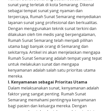
sunat yang terletak di kota Semarang. Dikenal
sebagai tempat sunat yang nyaman dan
terpercaya, Rumah Sunat Semarang menyediakan
layanan sunat yang profesional dan berkualitas.
Dengan menggunakan teknik sunat terkini dan
dilakukan oleh tim medis yang berpengalaman,
Rumah Sunat Semarang telah menjadi pilihan
utama bagi banyak orang di Semarang dan
sekitarnya. Artikel ini akan menjelaskan mengapa
Rumah Sunat Semarang adalah tempat yang tepat
untuk melakukan sunat dan mengapa
kenyamanan adalah salah satu prioritas utama
mereka.
I. Kenyamanan sebagai Prioritas Utama
Dalam melaksanakan sunat, kenyamanan adalah
faktor yang sangat penting. Rumah Sunat
Semarang memahami pentingnya kenyamanan
bagi pasien dan keluarga mereka. Dengan