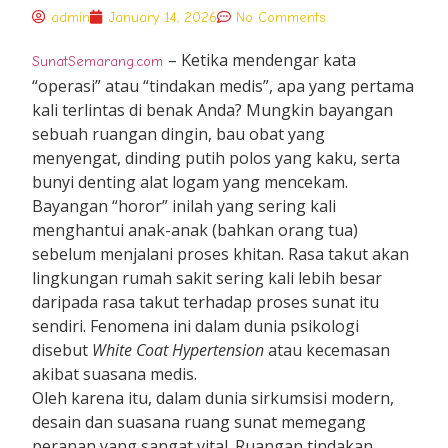
admin
January 14, 2026
No Comments
– Ketika mendengar kata
SunatSemarang.com
“operasi” atau “tindakan medis”, apa yang pertama
kali terlintas di benak Anda? Mungkin bayangan
sebuah ruangan dingin, bau obat yang
menyengat, dinding putih polos yang kaku, serta
bunyi denting alat logam yang mencekam.
Bayangan “horor” inilah yang sering kali
menghantui anak-anak (bahkan orang tua)
sebelum menjalani proses khitan. Rasa takut akan
lingkungan rumah sakit sering kali lebih besar
daripada rasa takut terhadap proses sunat itu
sendiri. Fenomena ini dalam dunia psikologi
disebut
White Coat Hypertension
atau kecemasan
akibat suasana medis.
Oleh karena itu, dalam dunia sirkumsisi modern,
desain dan suasana ruang sunat memegang
peranan yang sangat vital. Ruangan tindakan