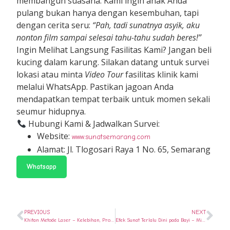
membangun suasana. Kami ingin anak Anda
pulang bukan hanya dengan kesembuhan, tapi
dengan cerita seru:
“Pah, tadi sunatnya asyik, aku
nonton film sampai selesai tahu-tahu sudah beres!”
Ingin Melihat Langsung Fasilitas Kami? Jangan beli
kucing dalam karung. Silakan datang untuk survei
lokasi atau minta
Video Tour
fasilitas klinik kami
melalui WhatsApp. Pastikan jagoan Anda
mendapatkan tempat terbaik untuk momen sekali
seumur hidupnya.
Hubungi Kami & Jadwalkan Survei:
Website:
www.sunatsemarang.com
Alamat: Jl. Tlogosari Raya 1 No. 65, Semarang
Whatsapp
PREVIOUS
NEXT
Khitan Metode Laser – Kelebihan, Prosedur, dan Biaya!
Efek Sunat Terlalu Dini pada Bayi – Mitos Bahaya vs Fakta Medis!