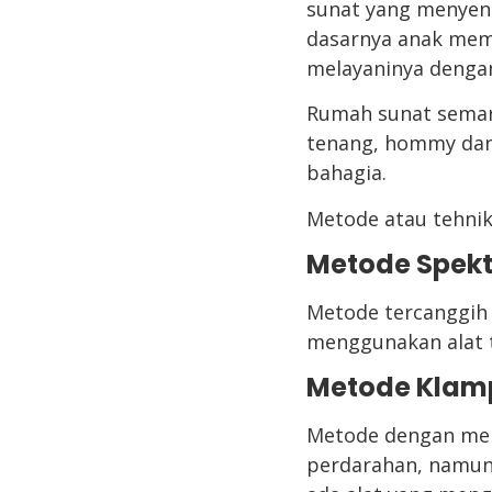
sunat yang menyena
dasarnya anak memi
melayaninya denga
Rumah sunat semara
tenang, hommy dan
bahagia.
Metode atau tehnik
Metode Spekt
Metode tercanggih 
menggunakan alat 
Metode Klamp
Metode dengan meng
perdarahan, namun