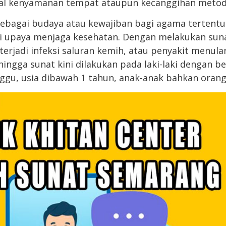
 hal kenyamanan tempat ataupun kecanggihan metod
sebagai budaya atau kewajiban bagi agama tertent
ri upaya menjaga kesehatan. Dengan melakukan sun
erjadi infeksi saluran kemih, atau penyakit menular
hingga sunat kini dilakukan pada laki-laki dengan b
inggu, usia dibawah 1 tahun, anak-anak bahkan oran