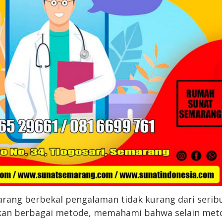
rang berbekal pengalaman tidak kurang dari serib
an berbagai metode, memahami bahwa selain meto