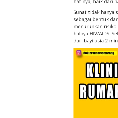
hatinya, baik dari
Sunat tidak hanya 
sebagai bentuk da
menurunkan risiko t
halnya HIV/AIDS. Se
dari bayi usia 2 m