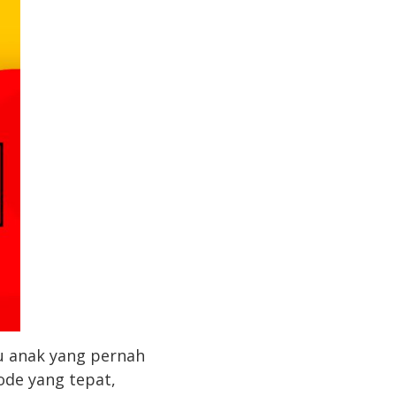
u anak yang pernah
de yang tepat,