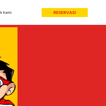
RESERVASI
k Kami