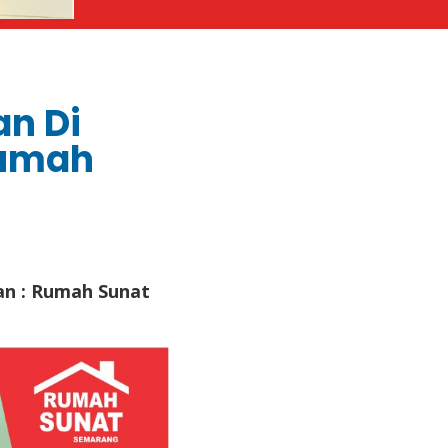
n Di
Rumah
1
n : Rumah Sunat