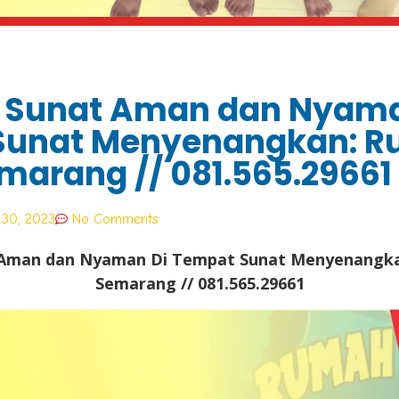
r Sunat Aman dan Nyama
Sunat Menyenangkan: 
marang // 081.565.2966
 30, 2023
No Comments
 Aman dan Nyaman Di Tempat Sunat Menyenangka
Semarang // 081
.565.29661