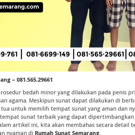
ng – 081.565.29661
osedur bedah minor yang dilakukan pada penis pr
san agama. Meskipun sunat dapat dilakukan di berb
g tua untuk memilih tempat sunat yang aman dan n
 tempat sunat terbaik yang dapat dipertimbangka
lam artikel ini, kita akan membahas secara detail 
an nyaman di
Rumah Sunat Semarang
.