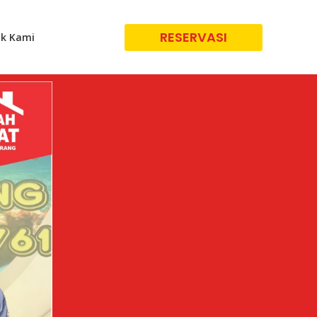
RESERVASI
k Kami