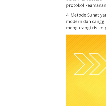
protokol keamanan
4. Metode Sunat y
modern dan canggih
mengurangi risiko