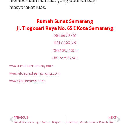
memberikan manfaat yang optimal bagi
masyarakat luas.
Rumah Sunat Semarang
Jl. Tlogosari Raya No. 65 E Kota Semarang
081.6699.761
081.6699149
0881.3934.355
081.565.29661
www.sunatsemarang.com
www.infosunatsemarang.com
www.dokterpras.com
PREVIOUS
NEXT
Sunat Dewasa dengan Metode Stapler di Rumah Sunat Semarang, Solusi Cepat dan Minim Rasa Sakit Di Semarang \\ 081.6699.761
Sunat Bayi Metode Lem di Rumah Sunat Semarang: Inovasi Tanpa Jahitan Yang Aman dan Menarik Bagi Bayi di Semarang \\ 081.6699.761