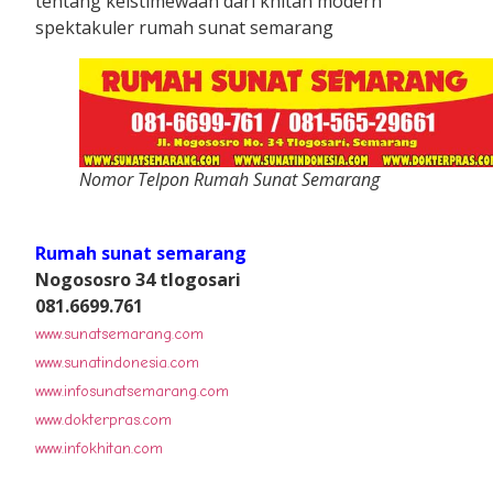
tentang keistimewaan dari khitan modern
spektakuler rumah sunat semarang
Nomor Telpon Rumah Sunat Semarang
Rumah sunat semarang
Nogososro 34 tlogosari
081.6699.761
www.sunatsemarang.com
www.sunatindonesia.com
www.infosunatsemarang.com
www.dokterpras.com
www.infokhitan.com