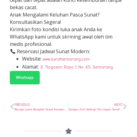
cepat dan tepat adalah kunci kesembuhan tanpa
bekas cacat.
Anak Mengalami Keluhan Pasca Sunat?
Konsultasikan Segera!
Kirimkan foto kondisi luka anak Anda ke
WhatsApp kami untuk skrining awal oleh tim
medis profesional.
Reservasi Jadwal Sunat Modern:
Website:
www.sunatsemarang.com
Alamat:
Jl. Tlogosari Raya 1 No. 65, Semarang
Whatsapp
PREVIOUS
NEXT
Berapa Lama Bengkak Sunat Kempes? Ketahui Rahasianya!
Jangan Asal Datang! Persiapan Sunat Laser Wajib untuk Anak