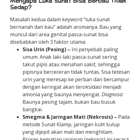
Mengapa Luka Sunat Bisa Berbau Tidak
Sedap?
Masalah kedua dalam keyword “luka sunat
bernanah dan bau” adalah aromanya. Bau yang
muncul dari area genital pasca-sunat bisa
disebabkan oleh 3 faktor utama:
Sisa Urin (Pesing) –
Ini penyebab paling
umum. Anak laki-laki pasca-sunat sering
takut pipis atau menahan sakit, sehingga
pipisnya berceceran tidak tuntas. Sisa tetesan
urin yang meresap ke perban dan bercampur
dengan keringat akan teroksidasi menjadi
amonia yang baunya menyengat.
Diagnosa:
Baunya pesing tajam, bukan bau busuk
bangkai.
Smegma & Jaringan Mati (Nekrosis) –
Pada
metode Sunat Klamp, jaringan kulit kulup
yang dijepit akan mati dan menghitam.
Proses kematian jaringan (
nekrosis
) ini secara