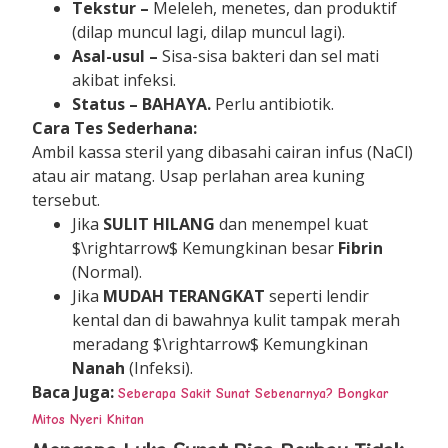
Tekstur –
Meleleh, menetes, dan produktif
(dilap muncul lagi, dilap muncul lagi).
Asal-usul –
Sisa-sisa bakteri dan sel mati
akibat infeksi.
Status –
BAHAYA.
Perlu antibiotik.
Cara Tes Sederhana:
Ambil kassa steril yang dibasahi cairan infus (NaCl)
atau air matang. Usap perlahan area kuning
tersebut.
Jika
SULIT HILANG
dan menempel kuat
$\rightarrow$
Kemungkinan besar
Fibrin
(Normal).
Jika
MUDAH TERANGKAT
seperti lendir
kental dan di bawahnya kulit tampak merah
meradang
$\rightarrow$
Kemungkinan
Nanah
(Infeksi).
Baca Juga:
Seberapa Sakit Sunat Sebenarnya? Bongkar
Mitos Nyeri Khitan