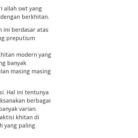
i allah swt yang
 dengan berkhitan.
 ini berdasar atas
ng preputium
khitan modern yang
ang banyak
lan masing masing
. Hal ini tentunya
laksanakan berbagai
anyak varian.
ktisi khitan di
ah yang paling