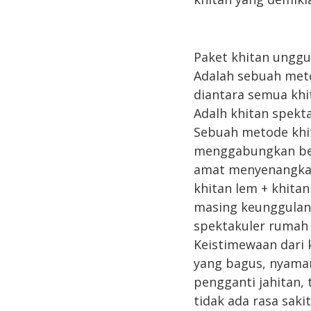
Paket khitan ungg
Adalah sebuah met
diantara semua khi
Adalh khitan spekt
Sebuah metode khit
menggabungkan ber
amat menyenangkan
khitan lem + khitan
masing keunggulan
spektakuler rumah
Keistimewaan dari 
yang bagus, nyaman
pengganti jahitan,
tidak ada rasa saki