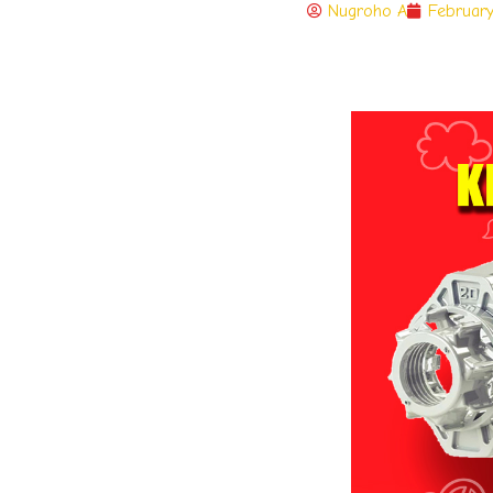
Nugroho A
February