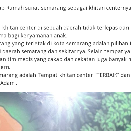
kap Rumah sunat semarang sebagai khitan centerny
khitan center di sebuah daerah tidak terlepas dari
ima bagi kenyamanan anak.
ng yang terletak di kota semarang adalah pilihan 
di daerah semarang dan sekitarnya. Selain tempat 
dan tim medis yang cakap dan cekatan juga banyak
ern.
arang adalah Tempat khitan center “TERBAIK” dan P
 Adam .