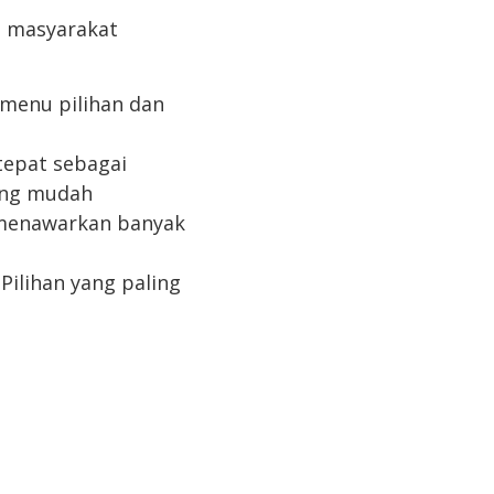
a masyarakat
 menu pilihan dan
tepat sebagai
yang mudah
 menawarkan banyak
ilihan yang paling