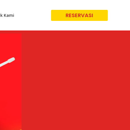
RESERVASI
k Kami