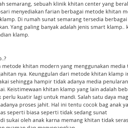
 semarang, sebuah klinik khitan center yang berala
sari menyediakan farian berbagai metode khitan mo
klamp. Di rumah sunat semarang tersedia berbagai
kan. Yang paling banyak adalah jenis smart klamp..
hdian klamp.
..?
h metode khitan modern yang menggunakan media
ahitan nya. Keunggulan dari metode khitan klamp in
pakai sehingga hampir tidak adanya media penularan
kai. Keistimewaan khitan klamp yang lain adalah beb
k perlu kuatir lagi untuk mandi. Salah satu daya m
adanya proses jahit. Hal ini tentu cocok bag anak y
tas seperti biasa seperti tidak sedang sunat
di sukai oleh anak karna memang khitan tidak seras
ian nyaman dan menyenangkan.