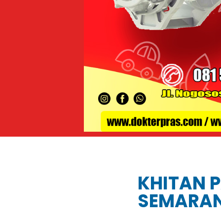
KHITAN P
SEMARANG