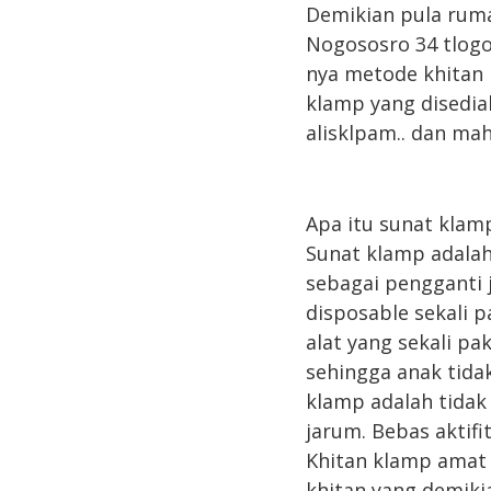
Demikian pula rumah
Nogososro 34 tlogo
nya metode khitan 
klamp yang disedia
alisklpam.. dan ma
Apa itu sunat klamp
Sunat klamp adala
sebagai pengganti j
disposable sekali 
alat yang sekali pa
sehingga anak tida
klamp adalah tidak 
jarum. Bebas aktifi
Khitan klamp amat 
khitan yang demik