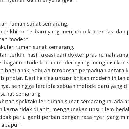
ulan rumah sunat semarang.
ode khitan terbaru yang menjadi rekomendasi dan 
tan modern.
akuler rumah sunat semarang.
an terkini hasil kreasi dari dokter pras rumah su
bagai metode khitan modern yang menghasilkan s
 bagi anak. Sebuah terobosan perpaduan antara k
 bipholar. Dari ke tiga unsusr khitan modern inilah 
nya, sehingga tercipta sebuah metode baru yang d
 sunat semarang.
khitan spektakuler rumah sunat semarang ini adalah
 karna tidak dijahit, menggunakan unsur lem beda
 tidak perlu ganti perban dengan rasa nyeri yang m
t apapun.