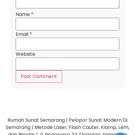
Name
*
Email
*
Website
Rumah Sunat Semarang | Pelopor Sunat Modern Di
Semarang | Metode Laser, Flash Cauter, Klamp, Lem,
dan Bipolar | Jl. Nogososro 34 Tlogosari, Semarang