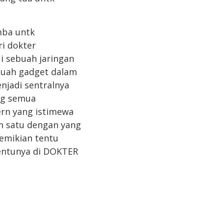
mba untk
ri dokter
i sebuah jaringan
ebuah gadget dalam
njadi sentralnya
ng semua
rn yang istimewa
n satu dengan yang
demikian tentu
tentunya di DOKTER