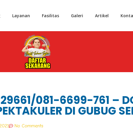
g
Layanan
Fasilitas
Galeri
Artikel
Konta
29661/081-6699-761 – 
PEKTAKULER DI GUBUG 
 2021
No Comments