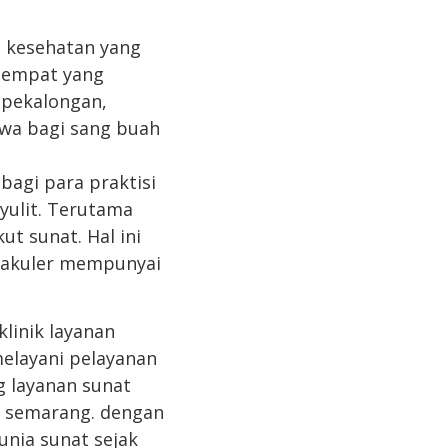
n kesehatan yang
tempat yang
 pekalongan,
ewa bagi sang buah
bagi para praktisi
yulit. Terutama
t sunat. Hal ini
takuler mempunyai
linik layanan
melayani pelayanan
g layanan sunat
t semarang. dengan
unia sunat sejak