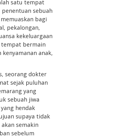
alah satu tempat
am penentuan sebuah
an memuaskan bagi
l, pekalongan,
uansa kekeluargaan
n tempat bermain
h kenyamanan anak,
s, seorang dokter
nat sejak puluhan
semarang yang
uk sebuah jiwa
k yang hendak
ujuan supaya tidak
u akan semakin
aban sebelum