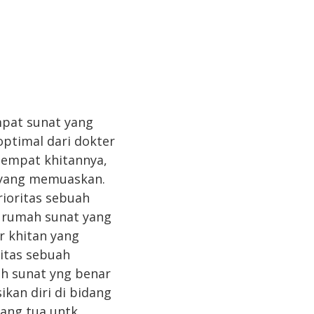
at sunat yang
optimal dari dokter
tempat khitannya,
n yang memuaskan.
rioritas sebuah
p rumah sunat yang
r khitan yang
itas sebuah
ah sunat yng benar
kan diri di bidang
rang tua untk