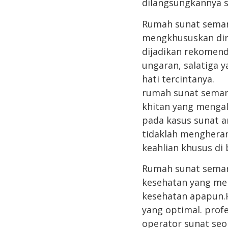
dilangsungkannya s
Rumah sunat semara
mengkhususkan dir
dijadikan rekomend
ungaran, salatiga 
hati tercintanya.
rumah sunat semara
khitan yang mengal
pada kasus sunat a
tidaklah menghera
keahlian khusus di 
Rumah sunat semara
kesehatan yang men
kesehatan apapun.H
yang optimal. prof
operator sunat seor