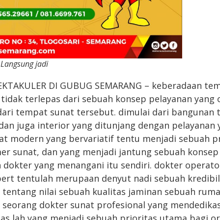
 Langsung jadi
KTAKULER DI GUBUG SEMARANG – keberadaan temp
 tidak terlepas dari sebuah konsep pelayanan yang 
dari tempat sunat tersebut. dimulai dari bangunan 
 dan juga interior yang ditunjang dengan pelayana
at modern yang bervariatif tentu menjadi sebuah p
mer sunat, dan yang menjadi jantung sebuah konse
dokter yang menangani itu sendiri. dokter operato
pert tentulah merupaan denyut nadi sebuah kredibil
ri tentang nilai sebuah kualitas jaminan sebuah rum
seorang dokter sunat profesional yang mendedikasi
tas lah yang menjadi sebuah prioritas utama bagi o