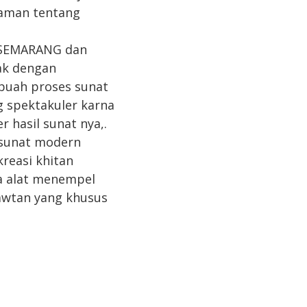
laman tentang
 SEMARANG dan
ak dengan
buah proses sunat
 spektakuler karna
 hasil sunat nya,.
 sunat modern
kreasi khitan
pa alat menempel
awtan yang khusus