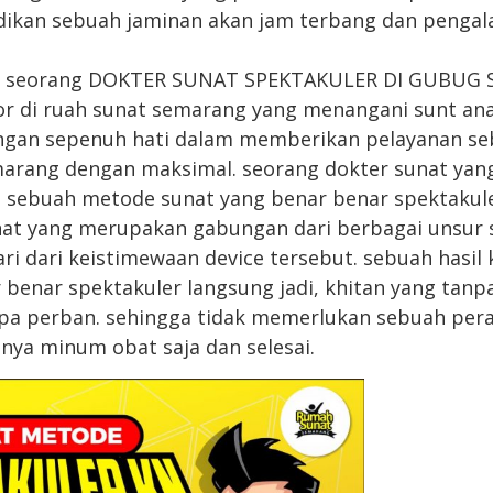
adikan sebuah jaminan akan jam terbang dan penga
as, seorang DOKTER SUNAT SPEKTAKULER DI GUBUG
r di ruah sunat semarang yang menangani sunt an
engan sepenuh hati dalam memberikan pelayanan se
arang dengan maksimal. seorang dokter sunat yang
 sebuah metode sunat yang benar benar spektakuler
at yang merupakan gabungan dari berbagai unsur
ari dari keistimewaan device tersebut. sebuah hasil 
benar spektakuler langsung jadi, khitan yang tan
npa perban. sehingga tidak memerlukan sebuah per
anya minum obat saja dan selesai.