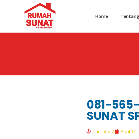
Home
Tentan
081-565-
SUNAT S
Nugroho A
April 17,