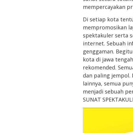
mempercayakan pros
Di setiap kota ten
mempromosikan laya
spektakuler serta 
internet. Sebuah i
genggaman. Begitu 
kota di jawa tenga
rekomended. Semua
dan paling jempol.
lainnya, semua puny
menjadi sebuah per
SUNAT SPEKTAKUL