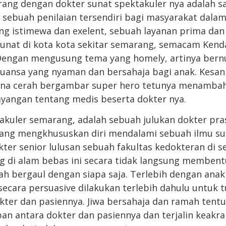
ng dengan dokter sunat spektakuler nya adalah s
 sebuah penilaian tersendiri bagi masyarakat dal
ng istimewa dan exelent, sebuah layanan prima d
unat di kota kota sekitar semarang, semacam Kenda
 Dengan mengusung tema yang homely, artinya bern
nuansa yang nyaman dan bersahaja bagi anak. Kesa
arna cerah bergambar super hero tetunya menamba
ayangan tentang medis beserta dokter nya.
akuler semarang, adalah sebuah julukan dokter pra
yang mengkhususkan diri mendalami sebuah ilmu su
okter senior lulusan sebuah fakultas kedokteran di 
 di alam bebas ini secara tidak langsung membent
h bergaul dengan siapa saja. Terlebih dengan ana
secara persuasive dilakukan terlebih dahulu untuk t
okter dan pasiennya. Jiwa bersahaja dan ramah tent
n antara dokter dan pasiennya dan terjalin keakr