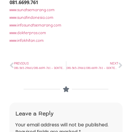
081.6699.761
www.sunatsemarang.com
www.sunatindonesia.com
www.infosunatsemarang.com
www.dokterpras.com
www.infokhitan.com
PREVIOUS
NEXT
081-565-29661/081-6699-761 – DOKTER SUNAT SPEKTAKULER DI BANYUMANIK SEMARANG
081-565-29661/081-6699-761 – DOKTER SUNAT SPEKTAKULER DI GAJAHMUNGKUR SEMARANG
Leave a Reply
Your email address will not be published.
Required fields are marked
*