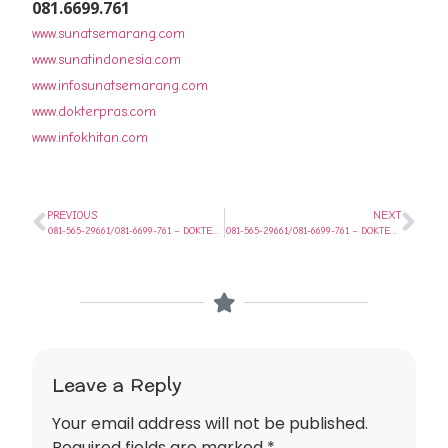
081.6699.761
www.sunatsemarang.com
www.sunatindonesia.com
www.infosunatsemarang.com
www.dokterpras.com
www.infokhitan.com
PREVIOUS
NEXT
081-565-29661/081-6699-761 – DOKTER KHITAN SPEKTAKULER DI SUBAH SEMARANG
081-565-29661/081-6699-761 – DOKTER KHITAN SPEKTAKULER DI KLEPU SEMARANG
Leave a Reply
Your email address will not be published.
Required fields are marked
*