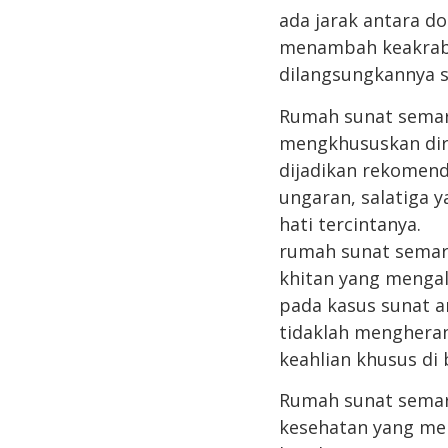
ada jarak antara d
menambah keakraba
dilangsungkannya s
Rumah sunat semara
mengkhususkan dir
dijadikan rekomend
ungaran, salatiga 
hati tercintanya.
rumah sunat semara
khitan yang mengal
pada kasus sunat a
tidaklah menghera
keahlian khusus di 
Rumah sunat semara
kesehatan yang men