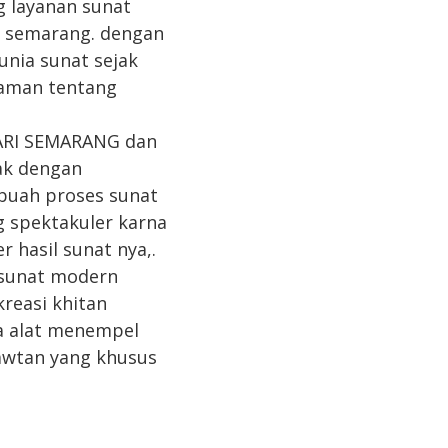
g layanan sunat
t semarang. dengan
unia sunat sejak
laman tentang
SARI SEMARANG dan
ak dengan
buah proses sunat
 spektakuler karna
 hasil sunat nya,.
 sunat modern
kreasi khitan
pa alat menempel
awtan yang khusus