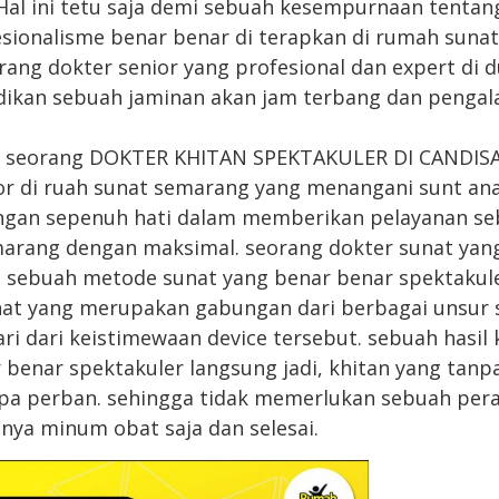
al ini tetu saja demi sebuah kesempurnaan tentan
esionalisme benar benar di terapkan di rumah suna
ang dokter senior yang profesional dan expert di d
adikan sebuah jaminan akan jam terbang dan penga
s, seorang DOKTER KHITAN SPEKTAKULER DI CANDI
r di ruah sunat semarang yang menangani sunt an
engan sepenuh hati dalam memberikan pelayanan se
arang dengan maksimal. seorang dokter sunat yang
 sebuah metode sunat yang benar benar spektakuler
at yang merupakan gabungan dari berbagai unsur
ari dari keistimewaan device tersebut. sebuah hasil 
benar spektakuler langsung jadi, khitan yang tan
npa perban. sehingga tidak memerlukan sebuah per
anya minum obat saja dan selesai.