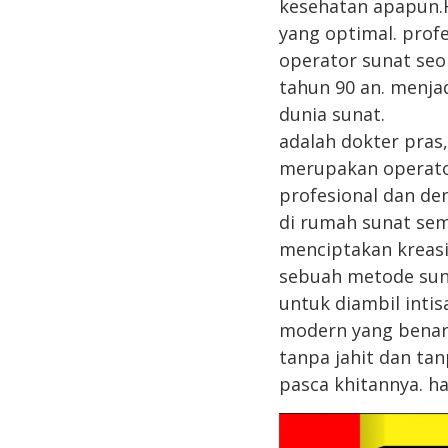
kesehatan apapun.H
yang optimal. prof
operator sunat seor
tahun 90 an. menj
dunia sunat.
adalah dokter pra
merupakan operato
profesional dan d
di rumah sunat sem
menciptakan kreasi
sebuah metode sun
untuk diambil intis
modern yang benar 
tanpa jahit dan ta
pasca khitannya. h