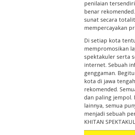
penilaian tersendi
benar rekomended. 
sunat secara totali
mempercayakan pros
Di setiap kota ten
mempromosikan laya
spektakuler serta 
internet. Sebuah i
genggaman. Begitu 
kota di jawa tenga
rekomended. Semua
dan paling jempol.
lainnya, semua puny
menjadi sebuah per
KHITAN SPEKTAKUL