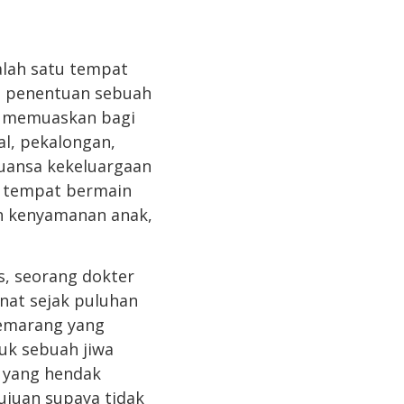
alah satu tempat
am penentuan sebuah
an memuaskan bagi
l, pekalongan,
uansa kekeluargaan
n tempat bermain
h kenyamanan anak,
s, seorang dokter
nat sejak puluhan
semarang yang
uk sebuah jiwa
k yang hendak
ujuan supaya tidak