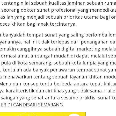
ri tentang nilai sebuah kualitas jaminan sebuah rum
seorang dokter sunat profesional yang mendedikasi
tas lah yang menjadi sebuah prioritas utama bagi o
es khitan bagi anak tercintanya,
tu banyaklah tempat sunat yang saling berlomba lo
nannya, hal ini tidak terlepas dari penanganan da
semakin canggihnya sebuah digital marketing melalu
nformasi amatlah sangat mudah di dapat melalui s
pula di kota semarang. sebuah kota lunpia yang me
h, tentulah ada banyak penawaran tempat sunat ya
 menawarkan tentang sebuah layanan khitan mode
 Menu dan konsep tentu berbeda antara tepat khita
a karakteristik dan ciri khas yang tidak sama. Hal 
saingan yang sehat antara sesame praktisi sunat 
ER DI CANDISARI SEMARANG.