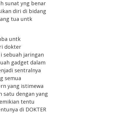
ah sunat yng benar
kan diri di bidang
rang tua untk
mba untk
ri dokter
i sebuah jaringan
ebuah gadget dalam
njadi sentralnya
ng semua
rn yang istimewa
n satu dengan yang
demikian tentu
tentunya di DOKTER