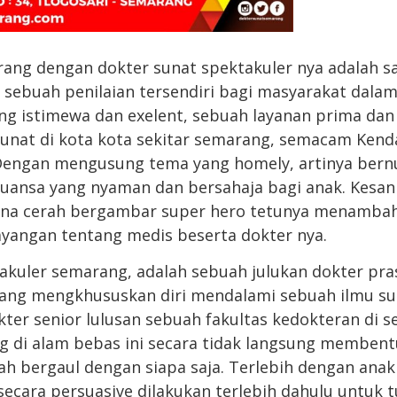
ng dengan dokter sunat spektakuler nya adalah s
 sebuah penilaian tersendiri bagi masyarakat dal
ng istimewa dan exelent, sebuah layanan prima d
unat di kota kota sekitar semarang, semacam Kenda
 Dengan mengusung tema yang homely, artinya bern
nuansa yang nyaman dan bersahaja bagi anak. Kesa
arna cerah bergambar super hero tetunya menamba
ayangan tentang medis beserta dokter nya.
akuler semarang, adalah sebuah julukan dokter pra
yang mengkhususkan diri mendalami sebuah ilmu su
okter senior lulusan sebuah fakultas kedokteran di 
 di alam bebas ini secara tidak langsung membent
h bergaul dengan siapa saja. Terlebih dengan ana
secara persuasive dilakukan terlebih dahulu untuk t