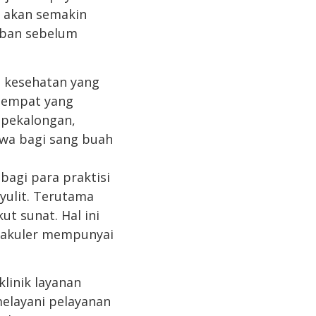
u akan semakin
aban sebelum
n kesehatan yang
tempat yang
 pekalongan,
ewa bagi sang buah
bagi para praktisi
yulit. Terutama
t sunat. Hal ini
takuler mempunyai
linik layanan
melayani pelayanan