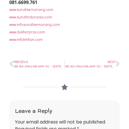
081.6699.761
www.sunatsemarang.com
www.sunatindonesia.com
www.infosunatsemarang.com
www.dokterpras.com
www.infokhitan.com
PREVIOUS
NEXT
081-565-29661/081-6699-761 – DOKTER KHITAN SPEKTAKULER DI SALATIGA SEMARANG
081-565-29661/081-6699-761 – DOKTER KHITAN SPEKTAKULER DI AMBARAWA SEMARANG
Leave a Reply
Your email address will not be published.
Required fields are marked
*