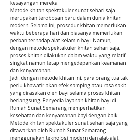
kesayangan mereka.
Metode khitan spektakuler sunat sehari saja
merupakan terobosan baru dalam dunia khitan
modern. Selama ini, prosedur khitan memerlukan
waktu beberapa hari dan biasanya memerlukan
perban terhadap alat kelamin bayi. Namun,
dengan metode spektakuler khitan sehari saja,
proses khitan dilakukan dalam waktu yang relatif
singkat namun tetap mengedepankan keamanan
dan kenyamanan.
Jadi, dengan metode khitan ini, para orang tua tak
perlu khawatir akan efek samping atau rasa sakit
yang dirasakan oleh bayi selama proses khitan
berlangsung. Penyedia layanan khitan bayi di
Rumah Sunat Semarang memperhatikan
kesehatan dan kenyamanan bayi dengan baik.
Metode khitan spektakuler sunat sehari saja yang
ditawarkan oleh Rumah Sunat Semarang
menggunakan teknologi modern dan alat-alat