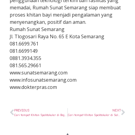
penggunaan teknologi terkini dan fasilitas yang
memadai, Rumah Sunat Semarang siap membuat
proses khitan bayi menjadi pengalaman yang
menyenangkan, positif dan aman.
Rumah Sunat Semarang
Jl. Tlogosari Raya No. 65 E Kota Semarang
081.6699.761
081.6699149
0881.3934.355
081.565.29661
www.sunatsemarang.com
www.infosunatsemarang.com
www.dokterpras.com
PREVIOUS
NEXT
Cari tempat Khitan Spektakuler di Boja ? Ya di Rumah Sunat Semarang
Cari tempat Khitan Spektakuler di Salatiga ? Ya di Rumah Sunat Semarang