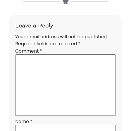
Leave a Reply
Your email address will not be published.
Required fields are marked
*
Comment
*
Name
*