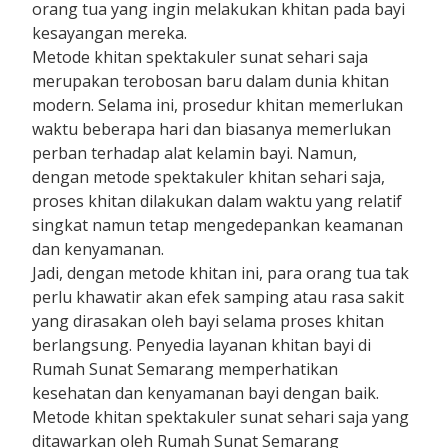
orang tua yang ingin melakukan khitan pada bayi
kesayangan mereka.
Metode khitan spektakuler sunat sehari saja
merupakan terobosan baru dalam dunia khitan
modern. Selama ini, prosedur khitan memerlukan
waktu beberapa hari dan biasanya memerlukan
perban terhadap alat kelamin bayi. Namun,
dengan metode spektakuler khitan sehari saja,
proses khitan dilakukan dalam waktu yang relatif
singkat namun tetap mengedepankan keamanan
dan kenyamanan.
Jadi, dengan metode khitan ini, para orang tua tak
perlu khawatir akan efek samping atau rasa sakit
yang dirasakan oleh bayi selama proses khitan
berlangsung. Penyedia layanan khitan bayi di
Rumah Sunat Semarang memperhatikan
kesehatan dan kenyamanan bayi dengan baik.
Metode khitan spektakuler sunat sehari saja yang
ditawarkan oleh Rumah Sunat Semarang