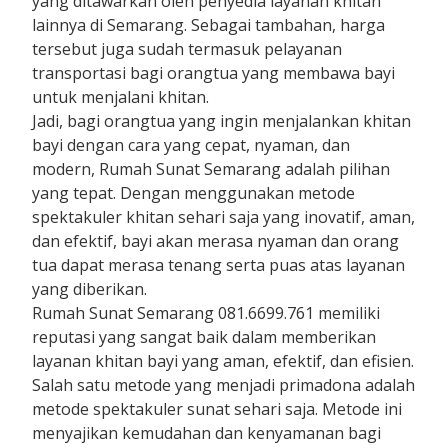
yang ditawarkan oleh penyedia layanan khitan
lainnya di Semarang. Sebagai tambahan, harga
tersebut juga sudah termasuk pelayanan
transportasi bagi orangtua yang membawa bayi
untuk menjalani khitan.
Jadi, bagi orangtua yang ingin menjalankan khitan
bayi dengan cara yang cepat, nyaman, dan
modern, Rumah Sunat Semarang adalah pilihan
yang tepat. Dengan menggunakan metode
spektakuler khitan sehari saja yang inovatif, aman,
dan efektif, bayi akan merasa nyaman dan orang
tua dapat merasa tenang serta puas atas layanan
yang diberikan.
Rumah Sunat Semarang 081.6699.761 memiliki
reputasi yang sangat baik dalam memberikan
layanan khitan bayi yang aman, efektif, dan efisien.
Salah satu metode yang menjadi primadona adalah
metode spektakuler sunat sehari saja. Metode ini
menyajikan kemudahan dan kenyamanan bagi