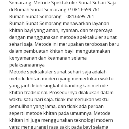
Semarang: Metode Spektakuler Sunat Sehari Saja
di Rumah Sunat Semarang // 081.6699.761
Rumah Sunat Semarang – 081.6699.761
Rumah Sunat Semarang menawarkan layanan
khitan bayi yang aman, nyaman, dan terpercaya
dengan menggunakan metode spektakuler sunat
sehari saja. Metode ini merupakan terobosan baru
dalam pembuatan khitan bayi, mengutamakan
kenyamanan dan keamanan selama
pelaksanaannya.
Metode spektakuler sunat sehari saja adalah
metode khitan modern yang memerlukan waktu
yang jauh lebih singkat dibandingkan metode
khitan tradisional. Prosedurnya dilakukan dalam
waktu satu hari saja, tidak memerlukan waktu
pemulihan yang lama, dan tidak ada perban
seperti metode khitan pada umumnya. Metode
khitan ini juga menggunakan teknologi modern
yang mengurangi rasa sakit pada bayi selama