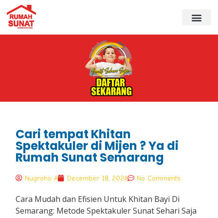
Cari tempat Khitan
Spektakuler di Mijen ? Ya di
Rumah Sunat Semarang
Nugroho A
December 18, 2024
No Comments
Cara Mudah dan Efisien Untuk Khitan Bayi Di
Semarang: Metode Spektakuler Sunat Sehari Saja