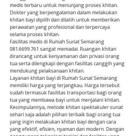
medis terbaru untuk menunjang proses khitan.
Dokter yang berpengalaman dalam melakukan
khitan bayi dipilih dan dilatih untuk memberikan
perawatan yang profesional dan terpercaya
selama proses khitan.
Fasilitas medis di Rumah Sunat Semarang
081.6699.761 sangat memadai. Ruangan khitan
dirancang untuk kenyamanan dan privasi orang
tua serta dilengkapi dengan fasilitas canggih yang
mendukung pelaksanaan khitan.
Layanan khitan bayi di Rumah Sunat Semarang
memiliki harga yang terjangkau. Harga tersebut
sudah termasuk fasilitas transportasi bagi orang
tua yang membawa bayi untuk menjalani khitan.
Kesimpulannya, metode khitan spektakuler sunat
sehari saja adalah pilihan terbaik bagi orang tua
yang ingin melakukan khitan bayi dengan cara
yang efektif, efisien, nyaman dan modern. Dengan