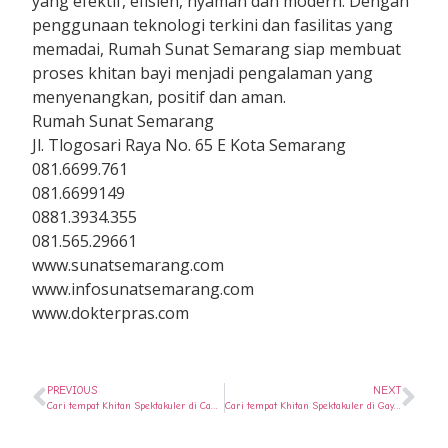
yang efektif, efisien, nyaman dan modern. Dengan
penggunaan teknologi terkini dan fasilitas yang
memadai, Rumah Sunat Semarang siap membuat
proses khitan bayi menjadi pengalaman yang
menyenangkan, positif dan aman.
Rumah Sunat Semarang
Jl. Tlogosari Raya No. 65 E Kota Semarang
081.6699.761
081.6699149
0881.3934.355
081.565.29661
www.sunatsemarang.com
www.infosunatsemarang.com
www.dokterpras.com
PREVIOUS
NEXT
Cari tempat Khitan Spektakuler di Candisari ? Ya di Rumah Sunat Semarang
Cari tempat Khitan Spektakuler di Gayamsari ? Ya di Rumah Sunat Semarang