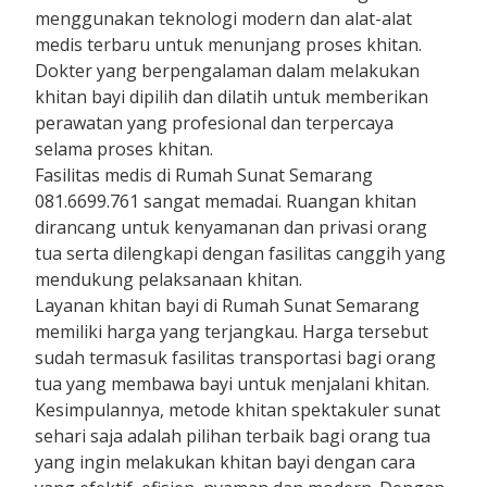
menggunakan teknologi modern dan alat-alat
medis terbaru untuk menunjang proses khitan.
Dokter yang berpengalaman dalam melakukan
khitan bayi dipilih dan dilatih untuk memberikan
perawatan yang profesional dan terpercaya
selama proses khitan.
Fasilitas medis di Rumah Sunat Semarang
081.6699.761 sangat memadai. Ruangan khitan
dirancang untuk kenyamanan dan privasi orang
tua serta dilengkapi dengan fasilitas canggih yang
mendukung pelaksanaan khitan.
Layanan khitan bayi di Rumah Sunat Semarang
memiliki harga yang terjangkau. Harga tersebut
sudah termasuk fasilitas transportasi bagi orang
tua yang membawa bayi untuk menjalani khitan.
Kesimpulannya, metode khitan spektakuler sunat
sehari saja adalah pilihan terbaik bagi orang tua
yang ingin melakukan khitan bayi dengan cara