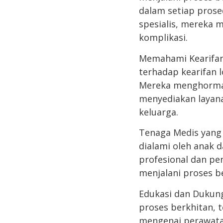
dalam setiap prose
spesialis, mereka m
komplikasi.
Memahami Kearifa
terhadap kearifan l
Mereka menghormati
menyediakan layan
keluarga.
Tenaga Medis yang
dialami oleh anak 
profesional dan p
menjalani proses b
Edukasi dan Dukun
proses berkhitan, 
mengenai perawata