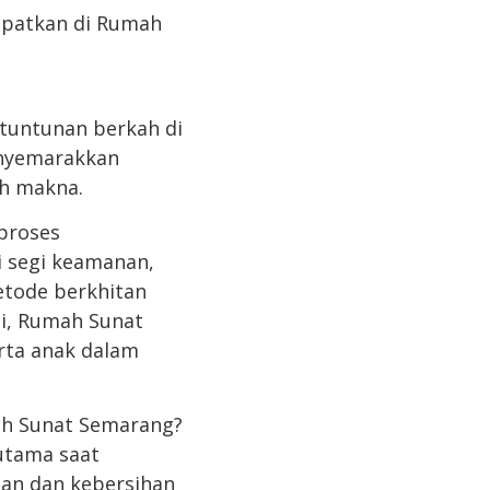
apatkan di Rumah
tuntunan berkah di
enyemarakkan
uh makna.
proses
i segi keamanan,
metode berkhitan
i, Rumah Sunat
rta anak dalam
ah Sunat Semarang?
utama saat
an dan kebersihan