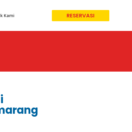
RESERVASI
k Kami
i
emarang