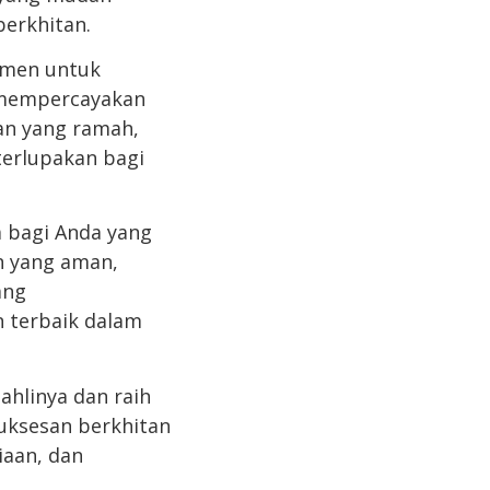
berkhitan.
tmen untuk
 mempercayakan
nan yang ramah,
erlupakan bagi
 bagi Anda yang
n yang aman,
ang
 terbaik dalam
ahlinya dan raih
suksesan berkhitan
aan, dan