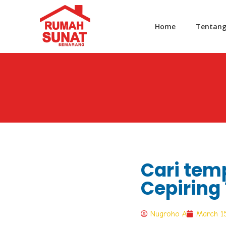
Home
Tentan
Cari tem
Cepiring
Nugroho A
March 1