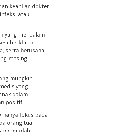
dan keahlian dokter
infeksi atau
an yang mendalam
sesi berkhitan.
a, serta berusaha
ing-masing
yang mungkin
 medis yang
anak dalam
 positif.
 hanya fokus pada
da orang tua
 yang mudah