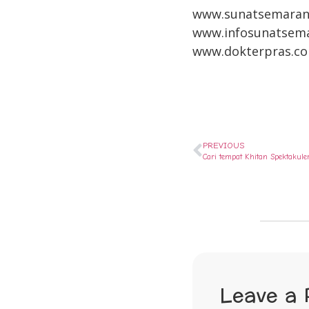
www.sunatsemaran
www.infosunatsem
www.dokterpras.c
PREVIOUS
Leave a 