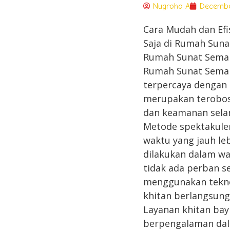
Nugroho A
Decembe
Cara Mudah dan Efi
Saja di Rumah Suna
Rumah Sunat Semar
Rumah Sunat Semar
terpercaya dengan 
merupakan terobos
dan keamanan sela
Metode spektakuler
waktu yang jauh le
dilakukan dalam wa
tidak ada perban s
menggunakan tekno
khitan berlangsung
Layanan khitan bay
berpengalaman dal