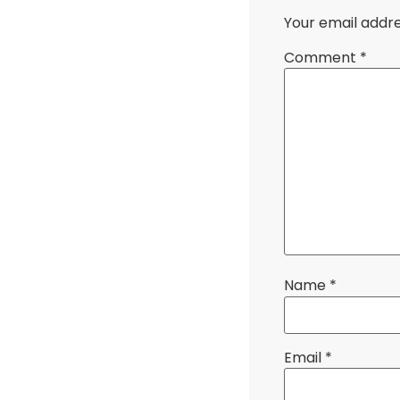
Your email addre
Comment
*
Name
*
Email
*