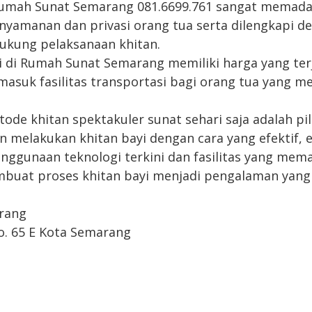
 Rumah Sunat Semarang 081.6699.761 sangat memada
nyamanan dan privasi orang tua serta dilengkapi den
ukung pelaksanaan khitan.
i di Rumah Sunat Semarang memiliki harga yang ter
masuk fasilitas transportasi bagi orang tua yang 
de khitan spektakuler sunat sehari saja adalah pil
n melakukan khitan bayi dengan cara yang efektif, 
ggunaan teknologi terkini dan fasilitas yang mem
buat proses khitan bayi menjadi pengalaman yan
rang
No. 65 E Kota Semarang