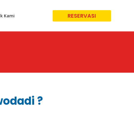
RESERVASI
k Kami
wodadi ?