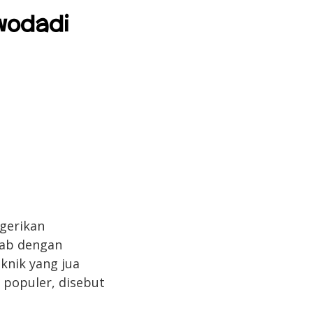
wodadi
ngerikan
rab dengan
eknik yang jua
 populer, disebut