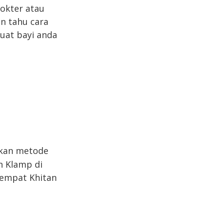
okter atau
n tahu cara
buat bayi anda
kan metode
n Klamp di
tempat Khitan