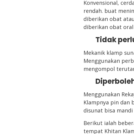
Konvensional, cerda
rendah. buat meni
diberikan obat atau
diberikan obat oral
Tidak perl
Mekanik klamp suna
Menggunakan perban
mengompol terutam
Diperbole
Menggunakan Rekaya
Klampnya pin dan b
disunat bisa mandi
Berikut ialah bebe
tempat Khitan Klam