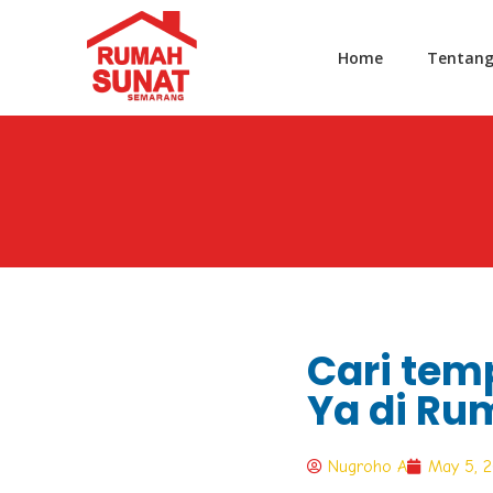
Home
Tentan
Cari tem
Ya di R
Nugroho A
May 5, 