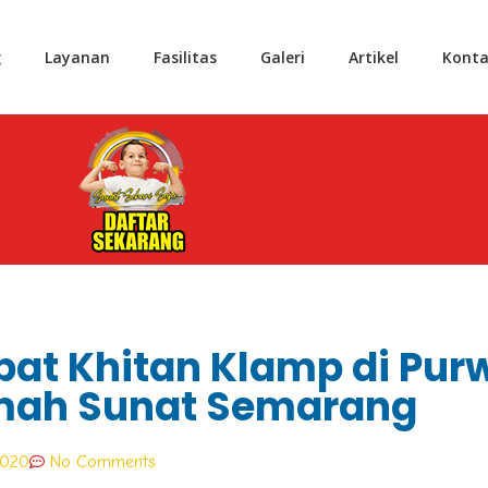
g
Layanan
Fasilitas
Galeri
Artikel
Konta
pat Khitan Klamp di Pur
umah Sunat Semarang
2020
No Comments