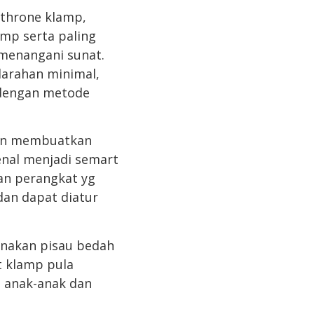
athrone klamp,
amp serta paling
menangani sunat.
darahan minimal,
n dengan metode
man membuatkan
kenal menjadi semart
an perangkat yg
an dapat diatur
unakan pisau bedah
t klamp pula
, anak-anak dan