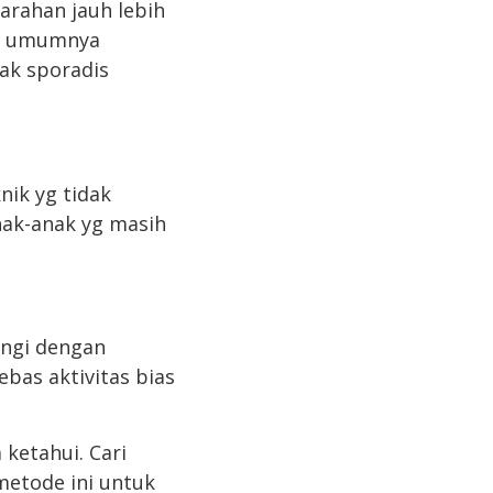
arahan jauh lebih
at umumnya
dak sporadis
nik yg tidak
nak-anak yg masih
ungi dengan
bas aktivitas bias
ketahui. Cari
metode ini untuk