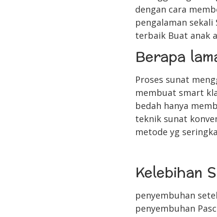
dengan cara member
pengalaman sekali 
terbaik Buat anak 
Berapa lam
Proses sunat mengg
membuat smart klam
bedah hanya membu
teknik sunat konve
metode yg seringka
Kelebihan S
penyembuhan setela
penyembuhan Pasca-