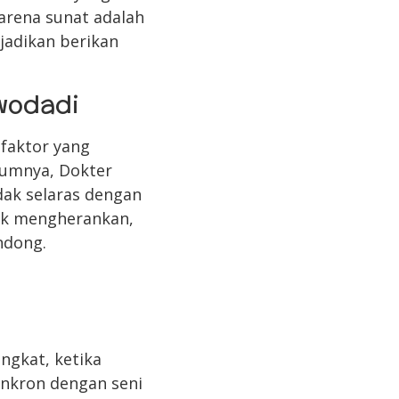
arena sunat adalah
jadikan berikan
wodadi
faktor yang
mumnya, Dokter
ak selaras dengan
dak mengherankan,
ndong.
ngkat, ketika
inkron dengan seni