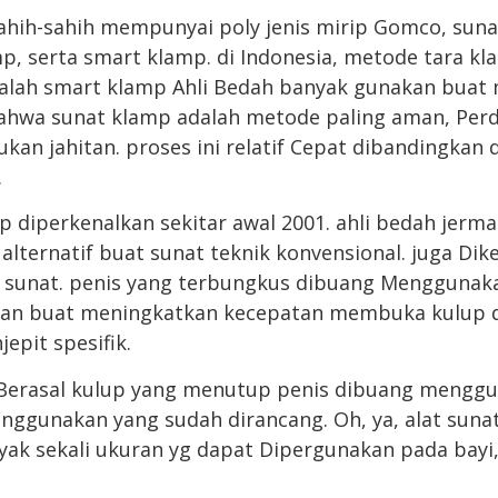
ahih-sahih mempunyai poly jenis mirip Gomco, sun
mp, serta smart klamp. di Indonesia, metode tara kl
alah smart klamp Ahli Bedah banyak gunakan buat 
bahwa sunat klamp adalah metode paling aman, Per
ukan jahitan. proses ini relatif Cepat dibandingka
.
 diperkenalkan sekitar awal 2001. ahli bedah jer
alternatif buat sunat teknik konvensional. juga Di
n sunat. penis yang terbungkus dibuang Menggunak
 dan buat meningkatkan kecepatan membuka kulup d
epit spesifik.
n Berasal kulup yang menutup penis dibuang mengg
nggunakan yang sudah dirancang. Oh, ya, alat suna
yak sekali ukuran yg dapat Dipergunakan pada bayi