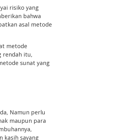
ai risiko yang
emberikan bahwa
patkan asal metode
nat metode
 rendah itu,
metode sunat yang
anda, Namun perlu
anak maupun para
embuhannya,
n kasih sayang