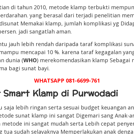
tian di tahun 2010, metode klamp terbukti mempuny
perdarahan. yang berasal dari terjadi penelitian m
 disunat Memakai klamp, jumlah komplikasi yg Dida
 persen. jadi sangatlah aman.
ntu jauh lebih rendah daripada taraf komplikasi su
mampu mencapai 10 %. karena taraf kegagalan yang
n dunia (
WHO
) merekomendasikan klamp Sebagai 
ama bagi sunat bayi.
WHATSAPP 081-6699-761
t Smart Klamp di Purwodadi
tu saja lebih ringan serta sesuai budget keuangan 
etode sunat klamp ini sangat Digemari sang Anak-
a metode ini sangat mudah serta Lebih cepat peny
g tua sudah selayaknya Memperlakukan anak denga