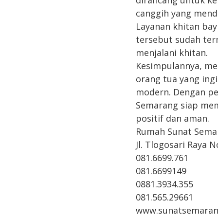
dirancang untuk ke
canggih yang mend
Layanan khitan bay
tersebut sudah ter
menjalani khitan.
Kesimpulannya, meto
orang tua yang ingi
modern. Dengan pen
Semarang siap mem
positif dan aman.
Rumah Sunat Sema
Jl. Tlogosari Raya 
081.6699.761
081.6699149
0881.3934.355
081.565.29661
www.sunatsemaran