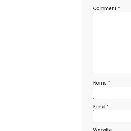
Comment
*
Name
*
Email
*
Website