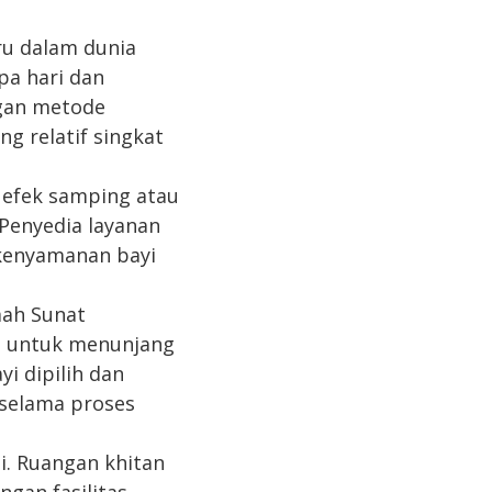
ru dalam dunia
pa hari dan
ngan metode
ng relatif singkat
n efek samping atau
 Penyedia layanan
kenyamanan bayi
mah Sunat
u untuk menunjang
i dipilih dan
 selama proses
i. Ruangan khitan