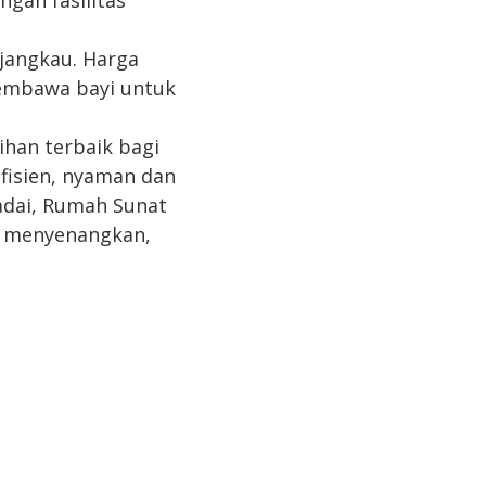
gan fasilitas
jangkau. Harga
membawa bayi untuk
ihan terbaik bagi
efisien, nyaman dan
adai, Rumah Sunat
g menyenangkan,