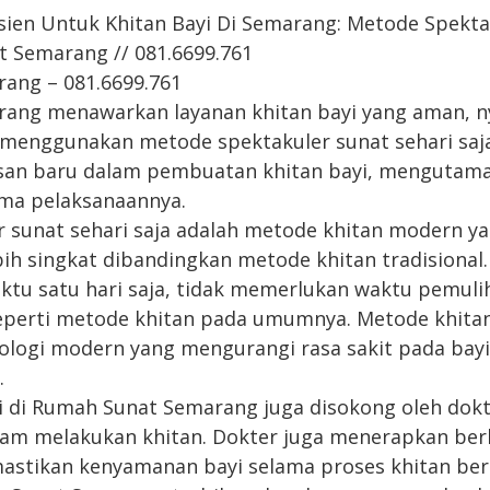
sien Untuk Khitan Bayi Di Semarang: Metode Spekta
t Semarang // 081.6699.761
ang – 081.6699.761
ang menawarkan layanan khitan bayi yang aman, 
menggunakan metode spektakuler sunat sehari saja
an baru dalam pembuatan khitan bayi, mengutam
ma pelaksanaannya.
 sunat sehari saja adalah metode khitan modern 
bih singkat dibandingkan metode khitan tradisional
ktu satu hari saja, tidak memerlukan waktu pemuli
eperti metode khitan pada umumnya. Metode khitan 
logi modern yang mengurangi rasa sakit pada bayi
.
i di Rumah Sunat Semarang juga disokong oleh dok
am melakukan khitan. Dokter juga menerapkan ber
stikan kenyamanan bayi selama proses khitan berl