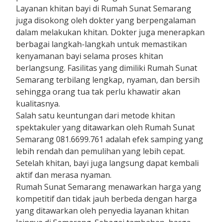
Layanan khitan bayi di Rumah Sunat Semarang
juga disokong oleh dokter yang berpengalaman
dalam melakukan khitan. Dokter juga menerapkan
berbagai langkah-langkah untuk memastikan
kenyamanan bayi selama proses khitan
berlangsung. Fasilitas yang dimiliki Rumah Sunat
Semarang terbilang lengkap, nyaman, dan bersih
sehingga orang tua tak perlu khawatir akan
kualitasnya.
Salah satu keuntungan dari metode khitan
spektakuler yang ditawarkan oleh Rumah Sunat
Semarang 081.6699.761 adalah efek samping yang
lebih rendah dan pemulihan yang lebih cepat.
Setelah khitan, bayi juga langsung dapat kembali
aktif dan merasa nyaman.
Rumah Sunat Semarang menawarkan harga yang
kompetitif dan tidak jauh berbeda dengan harga
yang ditawarkan oleh penyedia layanan khitan