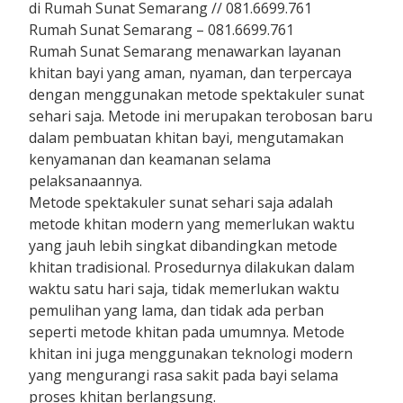
di Rumah Sunat Semarang // 081.6699.761
Rumah Sunat Semarang – 081.6699.761
Rumah Sunat Semarang menawarkan layanan
khitan bayi yang aman, nyaman, dan terpercaya
dengan menggunakan metode spektakuler sunat
sehari saja. Metode ini merupakan terobosan baru
dalam pembuatan khitan bayi, mengutamakan
kenyamanan dan keamanan selama
pelaksanaannya.
Metode spektakuler sunat sehari saja adalah
metode khitan modern yang memerlukan waktu
yang jauh lebih singkat dibandingkan metode
khitan tradisional. Prosedurnya dilakukan dalam
waktu satu hari saja, tidak memerlukan waktu
pemulihan yang lama, dan tidak ada perban
seperti metode khitan pada umumnya. Metode
khitan ini juga menggunakan teknologi modern
yang mengurangi rasa sakit pada bayi selama
proses khitan berlangsung.