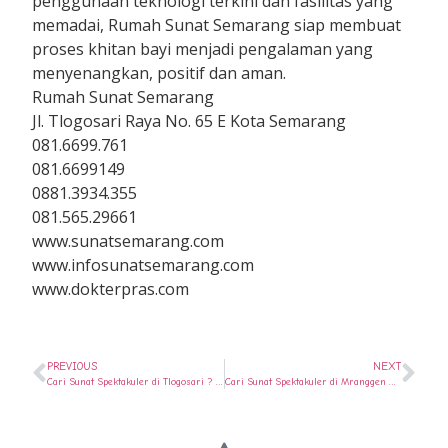
penggunaan teknologi terkini dan fasilitas yang
memadai, Rumah Sunat Semarang siap membuat
proses khitan bayi menjadi pengalaman yang
menyenangkan, positif dan aman.
Rumah Sunat Semarang
Jl. Tlogosari Raya No. 65 E Kota Semarang
081.6699.761
081.6699149
0881.3934.355
081.565.29661
www.sunatsemarang.com
www.infosunatsemarang.com
www.dokterpras.com
PREVIOUS
NEXT
Cari Sunat Spektakuler di Tlogosari ? Ya di Rumah Sunat Semarang
Cari Sunat Spektakuler di Mranggen ? Ya di Rumah Sunat Semarang