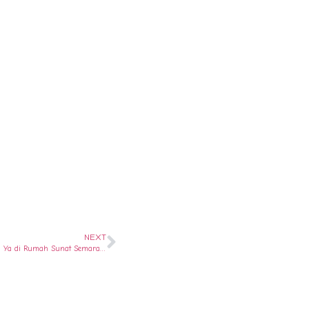
NEXT
Cari Sunat Spektakuler di Semarang Barat ? Ya di Rumah Sunat Semarang