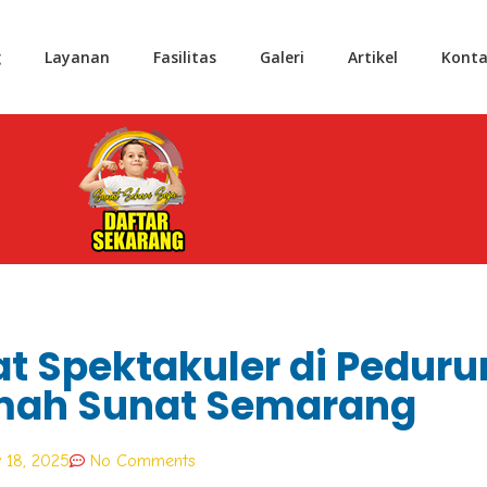
g
Layanan
Fasilitas
Galeri
Artikel
Konta
at Spektakuler di Pedur
umah Sunat Semarang
 18, 2025
No Comments