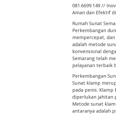
081.6699.149 // In
Aman dan Efektif 
Rumah Sunat Semar
Perkembangan duni
mempercepat, dan m
adalah metode suna
konvensional deng
Semarang telah me
pelayanan terbaik 
Perkembangan Sun
Sunat klamp meru
pada penis. Klamp 
diperlukan jahitan 
Metode sunat klamp
antaranya adalah p