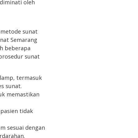
diminati oleh
 metode sunat
unat Semarang
ah beberapa
prosedur sunat
klamp, termasuk
s sunat.
tuk memastikan
pasien tidak
um sesuai dengan
rdarahan.