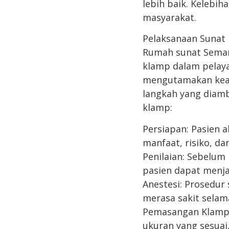
lebih baik. Kelebih
masyarakat.
Pelaksanaan Sunat
Rumah sunat Semar
klamp dalam pelay
mengutamakan keam
langkah yang diam
klamp:
Persiapan: Pasien 
manfaat, risiko, d
Penilaian: Sebelum
pasien dapat menja
Anestesi: Prosedur
merasa sakit selam
Pemasangan Klamp:
ukuran yang sesua