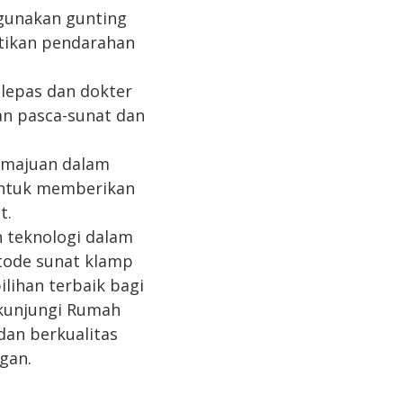
gunakan gunting
stikan pendarahan
ilepas dan dokter
an pasca-sunat dan
emajuan dalam
untuk memberikan
t.
 teknologi dalam
tode sunat klamp
lihan terbaik bagi
 kunjungi Rumah
an berkualitas
gan.