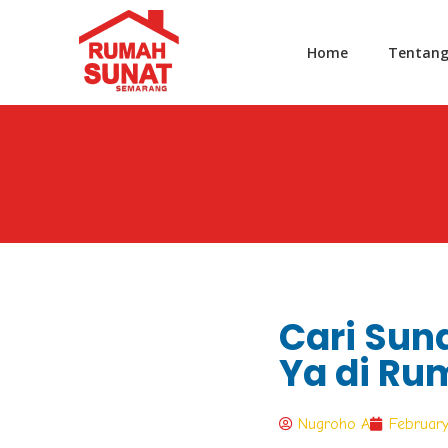
Home
Tentan
Cari Sun
Ya di R
Nugroho A
February