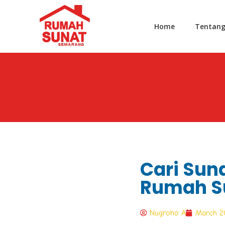
Home
Tentan
Cari Suna
Rumah S
Nugroho A
March 2