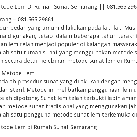
etode Lem Di Rumah Sunat Semarang || 081.565.296
ang – 081.565.29661
dur bedah yang umum dilakukan pada laki-laki Mus
lama digunakan, tetapi dalam beberapa tahun terakh
n lem telah menjadi populer di kalangan masyara
lah satu rumah sunat yang menggunakan metode su
an secara detail kelebihan metode sunat lem di Ru
t Metode Lem
adalah prosedur sunat yang dilakukan dengan men
an steril. Metode ini melibatkan penggunaan lem
 telah dipotong. Sunat lem telah terbukti lebih am
an metode sunat tradisional yang menggunakan jah
lah satu pengguna metode sunat lem terkemuka di 
etode Lem di Rumah Sunat Semarang