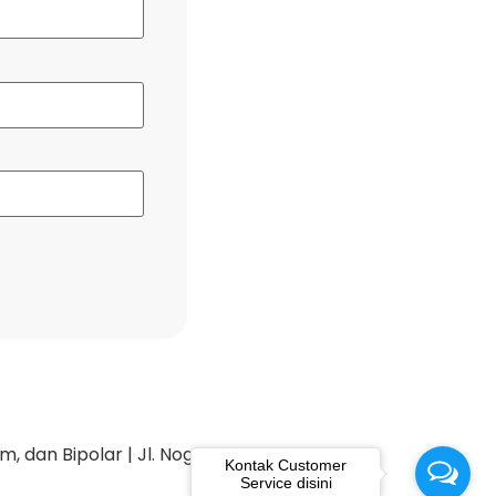
dan Bipolar | Jl. Nogososro 34 Tlogosari,
Kontak Customer
Service disini