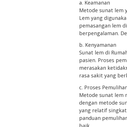
a. Keamanan
Metode sunat lem 
Lem yang digunakan
pemasangan lem dil
berpengalaman. Den
b. Kenyamanan
Sunat lem di Ruma
pasien. Proses pem
merasakan ketidakn
rasa sakit yang ber
c. Proses Pemuliha
Metode sunat lem 
dengan metode suna
yang relatif singk
panduan pemulihan
baik.