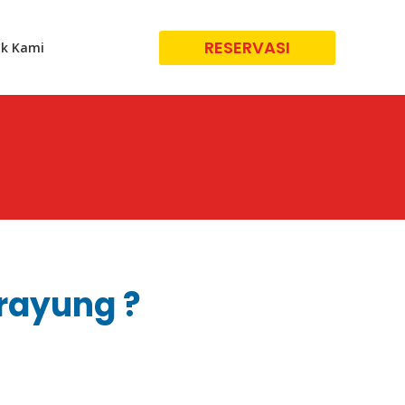
RESERVASI
k Kami
grayung ?