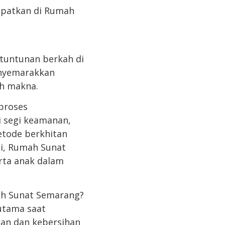
apatkan di Rumah
tuntunan berkah di
enyemarakkan
uh makna.
proses
i segi keamanan,
metode berkhitan
i, Rumah Sunat
rta anak dalam
ah Sunat Semarang?
utama saat
an dan kebersihan