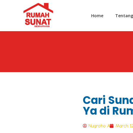
Home
Tentan
Cari Sun
Ya di R
Nugroho A
March 1