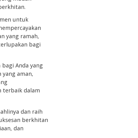
berkhitan.
tmen untuk
 mempercayakan
nan yang ramah,
erlupakan bagi
 bagi Anda yang
n yang aman,
ang
 terbaik dalam
ahlinya dan raih
suksesan berkhitan
aan, dan