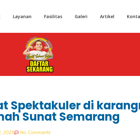
g
Layanan
Fasilitas
Galeri
Artikel
Konta
at Spektakuler di karan
umah Sunat Semarang
2, 2025
No Comments