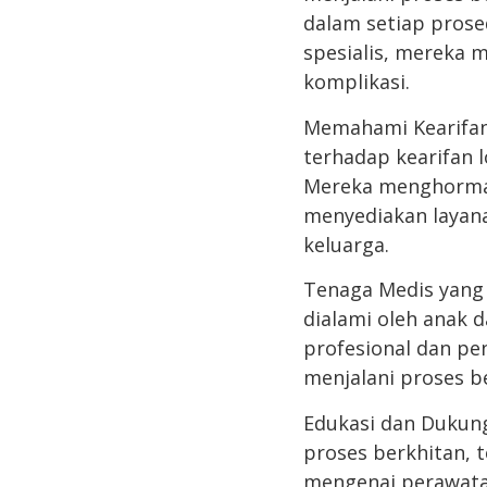
dalam setiap prose
spesialis, mereka m
komplikasi.
Memahami Kearifa
terhadap kearifan l
Mereka menghormati
menyediakan layan
keluarga.
Tenaga Medis yang
dialami oleh anak 
profesional dan p
menjalani proses b
Edukasi dan Dukun
proses berkhitan, 
mengenai perawata