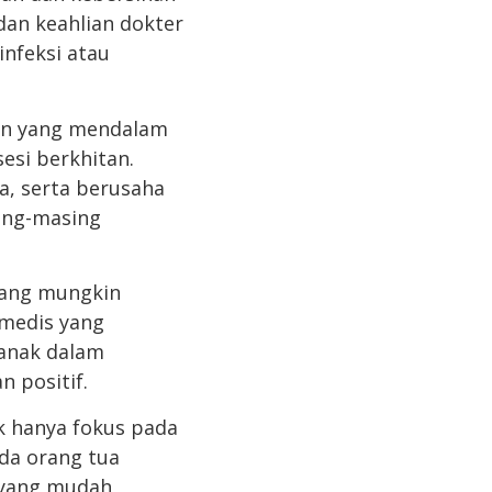
dan keahlian dokter
infeksi atau
an yang mendalam
sesi berkhitan.
a, serta berusaha
ing-masing
yang mungkin
 medis yang
anak dalam
 positif.
 hanya fokus pada
da orang tua
 yang mudah