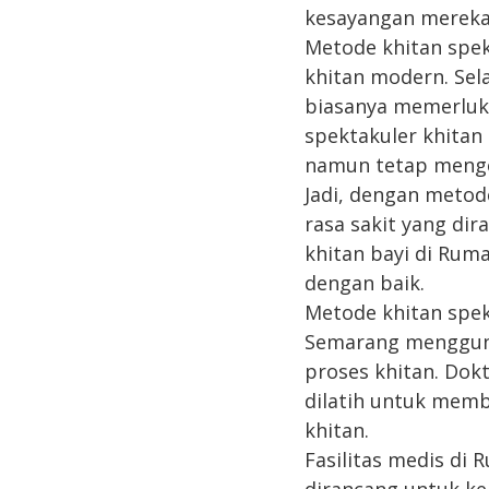
kesayangan mereka
Metode khitan spek
khitan modern. Sel
biasanya memerluk
spektakuler khitan 
namun tetap meng
Jadi, dengan metode
rasa sakit yang dir
khitan bayi di Ru
dengan baik.
Metode khitan spek
Semarang mengguna
proses khitan. Dok
dilatih untuk memb
khitan.
Fasilitas medis di