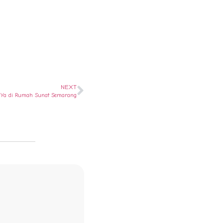
NEXT
? Ya di Rumah Sunat Semarang