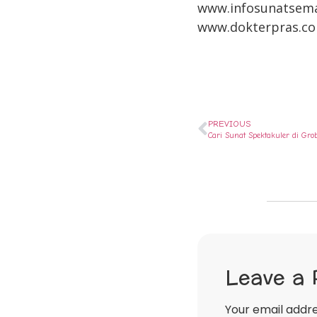
www.infosunatsem
www.dokterpras.c
PREVIOUS
Cari Sunat Spektakuler di G
Leave a 
Your email addre