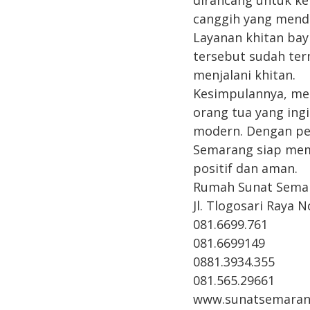
dirancang untuk ke
canggih yang mend
Layanan khitan bay
tersebut sudah ter
menjalani khitan.
Kesimpulannya, meto
orang tua yang ingi
modern. Dengan pen
Semarang siap mem
positif dan aman.
Rumah Sunat Sema
Jl. Tlogosari Raya 
081.6699.761
081.6699149
0881.3934.355
081.565.29661
www.sunatsemaran