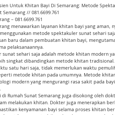
sien Untuk Khitan Bayi Di Semarang: Metode Spekta
t Semarang // 081.6699.761
ang – 081.6699.761
ang menawarkan layanan khitan bayi yang aman, 
menggunakan metode spektakuler sunat sehari saja
an baru dalam pembuatan khitan bayi, mengutam
ma pelaksanaannya.
 sunat sehari saja adalah metode khitan modern 
bih singkat dibandingkan metode khitan tradisional
ktu satu hari saja, tidak memerlukan waktu pemuli
eperti metode khitan pada umumnya. Metode khitan 
logi modern yang mengurangi rasa sakit pada bayi
.
i di Rumah Sunat Semarang juga disokong oleh dok
am melakukan khitan. Dokter juga menerapkan ber
stikan kenyamanan bayi selama proses khitan berl