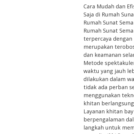
Cara Mudah dan Efi
Saja di Rumah Suna
Rumah Sunat Semar
Rumah Sunat Semar
terpercaya dengan 
merupakan terobos
dan keamanan sela
Metode spektakuler
waktu yang jauh le
dilakukan dalam wa
tidak ada perban s
menggunakan tekno
khitan berlangsung
Layanan khitan bay
berpengalaman dal
langkah untuk mema