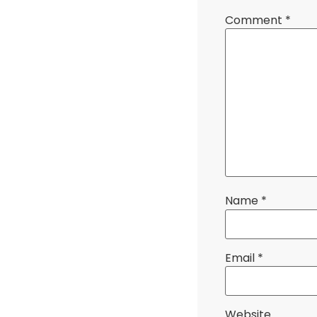
Comment
*
Name
*
Email
*
Website