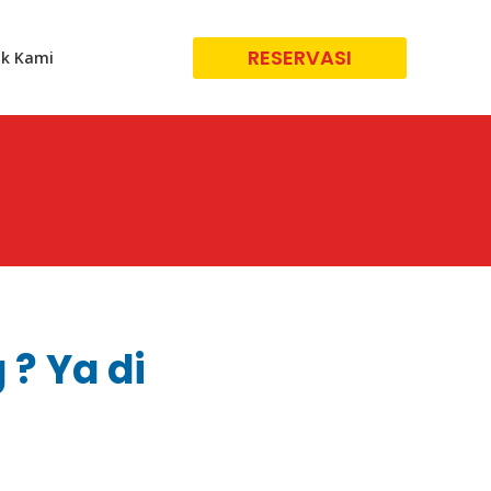
RESERVASI
k Kami
 ? Ya di