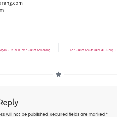
arang.com
om
robogan ? Ya di Rumah Sunat Semarang
Cari Sunat Spektakuler di Gubug 
Reply
ss will not be published.
Required fields are marked
*