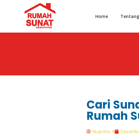
Home
Tentan
Cari Suna
Rumah S
Nugroho A
Decembe