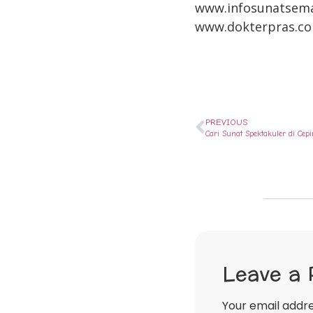
www.infosunatsem
www.dokterpras.c
PREVIOUS
Cari Sunat Spektakuler di Ce
Leave a 
Your email addre