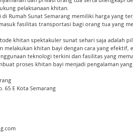
nyamanan dan privasi orang tua serta dilengkapi den
ukung pelaksanaan khitan.
i di Rumah Sunat Semarang memiliki harga yang ter
masuk fasilitas transportasi bagi orang tua yang 
de khitan spektakuler sunat sehari saja adalah pil
n melakukan khitan bayi dengan cara yang efektif, 
ggunaan teknologi terkini dan fasilitas yang mem
buat proses khitan bayi menjadi pengalaman yan
rang
No. 65 E Kota Semarang
g.com