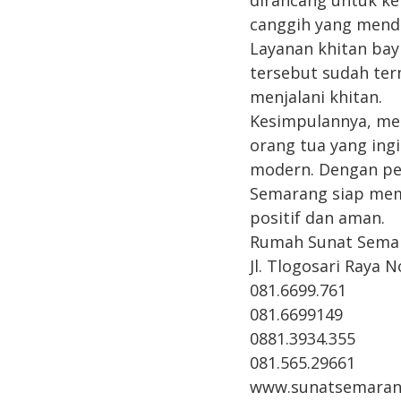
dirancang untuk ke
canggih yang mend
Layanan khitan bay
tersebut sudah ter
menjalani khitan.
Kesimpulannya, meto
orang tua yang ingi
modern. Dengan pen
Semarang siap mem
positif dan aman.
Rumah Sunat Sema
Jl. Tlogosari Raya 
081.6699.761
081.6699149
0881.3934.355
081.565.29661
www.sunatsemaran