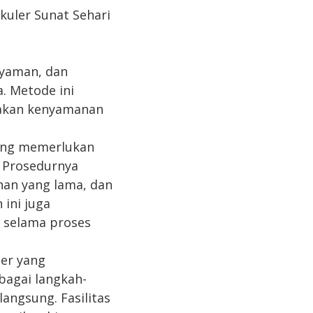
kuler Sunat Sehari
nyaman, dan
. Metode ini
akan kenyamanan
yang memerlukan
. Prosedurnya
han yang lama, dan
ini juga
 selama proses
ter yang
bagai langkah-
angsung. Fasilitas