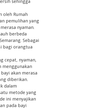
ersih sehingga
an oleh Rumah
dan pemulihan yang
an merasa nyaman.
jauh berbeda
 Semarang. Sebagai
i bagi orangtua
ng cepat, nyaman,
an menggunakan
, bayi akan merasa
ng diberikan.
ik dalam
 satu metode yang
de ini menyajikan
an pada bayi