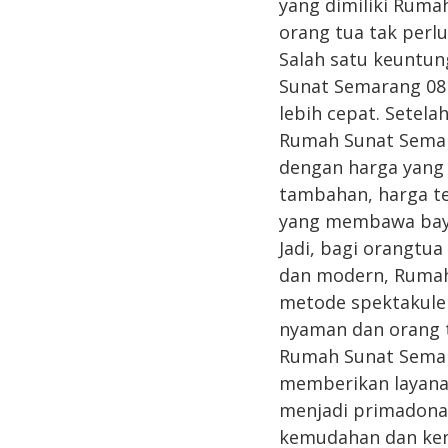
yang dimiliki Ruma
orang tua tak perlu
Salah satu keuntun
Sunat Semarang 081
lebih cepat. Setela
Rumah Sunat Semar
dengan harga yang 
tambahan, harga te
yang membawa bayi
Jadi, bagi orangtu
dan modern, Rumah
metode spektakuler 
nyaman dan orang t
Rumah Sunat Semara
memberikan layanan
menjadi primadona 
kemudahan dan ken