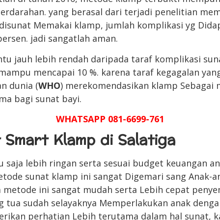
perdarahan. yang berasal dari terjadi penelitian m
 disunat Memakai klamp, jumlah komplikasi yg Dida
 persen. jadi sangatlah aman.
ntu jauh lebih rendah daripada taraf komplikasi su
mampu mencapai 10 %. karena taraf kegagalan yang
n dunia (
WHO
) merekomendasikan klamp Sebagai 
ama bagi sunat bayi.
WHATSAPP 081-6699-761
 Smart Klamp di Salatiga
tu saja lebih ringan serta sesuai budget keuangan 
etode sunat klamp ini sangat Digemari sang Anak-
a metode ini sangat mudah serta Lebih cepat peny
g tua sudah selayaknya Memperlakukan anak denga
ikan perhatian Lebih terutama dalam hal sunat, k