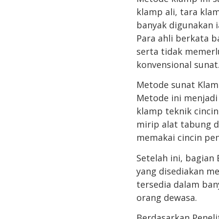
klamp ali, tara kla
banyak digunakan i
Para ahli berkata 
serta tidak memerl
konvensional sunat
Metode sunat Klamp
Metode ini menjadi 
klamp teknik cinci
mirip alat tabung
memakai cincin penj
Setelah ini, bagia
yang disediakan me
tersedia dalam ban
orang dewasa.
Berdasarkan Peneli