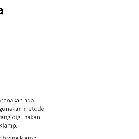
a
arenakan ada
nggunakan metode
r yang digunakan
 Klamp.
athrone klamp,