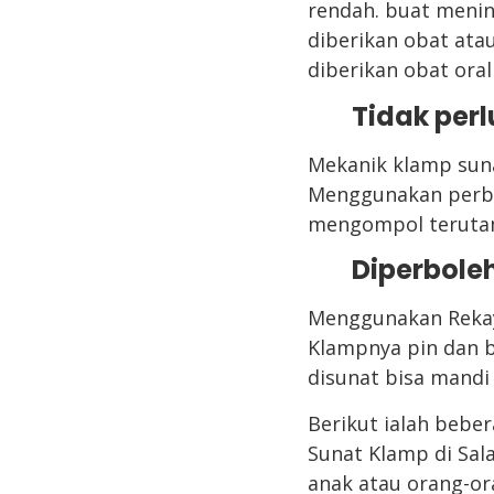
rendah. buat meni
diberikan obat atau
diberikan obat oral
Tidak perl
Mekanik klamp suna
Menggunakan perban
mengompol terutam
Diperbole
Menggunakan Rekaya
Klampnya pin dan b
disunat bisa mandi
Berikut ialah bebe
Sunat Klamp di Sala
anak atau orang-or