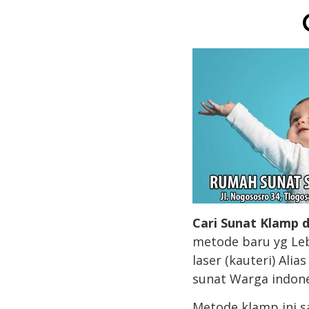
Cari Sunat Klamp d
metode baru yg Leb
laser (kauteri) Ali
sunat Warga indone
Metode klamp ini s