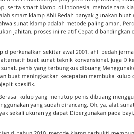
mp, serta smart klamp. di Indonesia, metode tara kl
alah smart klamp Ahli Bedah banyak gunakan buat 
bahwa sunat klamp adalah metode paling aman, Per
ukan jahitan. proses ini relatif Cepat dibandingka
.
 diperkenalkan sekitar awal 2001. ahli bedah jer
alternatif buat sunat teknik konvensional. juga Di
n sunat. penis yang terbungkus dibuang Menggunak
 dan buat meningkatkan kecepatan membuka kulup d
epit spesifik.
n Berasal kulup yang menutup penis dibuang mengg
nggunakan yang sudah dirancang. Oh, ya, alat suna
yak sekali ukuran yg dapat Dipergunakan pada bayi
tian di tahun 2010, metode klamp terbukti mempuny