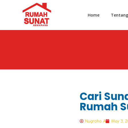
Home
Tentan
Cari Suna
Rumah S
Nugroho A
May 3, 