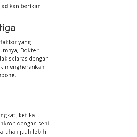
jadikan berikan
tiga
faktor yang
mumnya, Dokter
ak selaras dengan
dak mengherankan,
ndong.
ngkat, ketika
inkron dengan seni
arahan jauh lebih