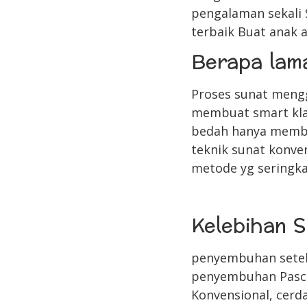
pengalaman sekali 
terbaik Buat anak 
Berapa lama
Proses sunat mengg
membuat smart klam
bedah hanya membu
teknik sunat konve
metode yg seringka
Kelebihan S
penyembuhan setela
penyembuhan Pasca-
Konvensional, cerda