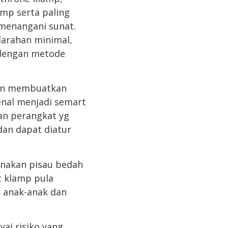
amp serta paling
menangani sunat.
darahan minimal,
n dengan metode
man membuatkan
kenal menjadi semart
an perangkat yg
an dapat diatur
unakan pisau bedah
t klamp pula
, anak-anak dan
ai risiko yang