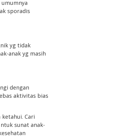
at umumnya
dak sporadis
nik yg tidak
nak-anak yg masih
ungi dengan
bas aktivitas bias
ketahui. Cari
untuk sunat anak-
kesehatan