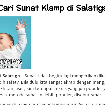
Cari Sunat Klamp di Salatig
i Salatiga
– Sunat tidak begitu lagi mengerikan dik
ih safety. Bila dulu kita sangat akrab dengan me
as khitan laser, kini terdapat teknik yang jua popule
sia. metode sunat ini lebih populer, disebut smart
ahih-sahih mempunyai poly jenis mirip Gomco, sun