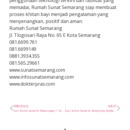
penggunaan teknologi terkini dan fasilitas yang
memadai, Rumah Sunat Semarang siap membuat
proses khitan bayi menjadi pengalaman yang
menyenangkan, positif dan aman.
Rumah Sunat Semarang
Jl. Tlogosari Raya No. 65 E Kota Semarang
081.6699.761
081.6699149
0881.3934.355
081.565.29661
www.sunatsemarang.com
www.infosunatsemarang.com
www.dokterpras.com
PREVIOUS
NEXT
Cari Klinik Sunat di Pedurungan ? Ya di Rumah Sunat Semarang
Cari Klinik Sunat di Semarang Selatan ? Ya di Rumah Sunat Semarang