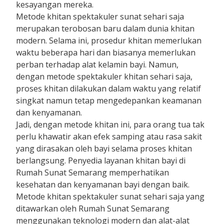
kesayangan mereka.
Metode khitan spektakuler sunat sehari saja
merupakan terobosan baru dalam dunia khitan
modern. Selama ini, prosedur khitan memerlukan
waktu beberapa hari dan biasanya memerlukan
perban terhadap alat kelamin bayi. Namun,
dengan metode spektakuler khitan sehari saja,
proses khitan dilakukan dalam waktu yang relatif
singkat namun tetap mengedepankan keamanan
dan kenyamanan.
Jadi, dengan metode khitan ini, para orang tua tak
perlu khawatir akan efek samping atau rasa sakit
yang dirasakan oleh bayi selama proses khitan
berlangsung. Penyedia layanan khitan bayi di
Rumah Sunat Semarang memperhatikan
kesehatan dan kenyamanan bayi dengan baik.
Metode khitan spektakuler sunat sehari saja yang
ditawarkan oleh Rumah Sunat Semarang
menggunakan teknologi modern dan alat-alat