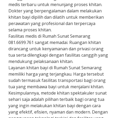
medis terbaru untuk menunjang proses khitan.
Dokter yang berpengalaman dalam melakukan
khitan bayi dipilih dan dilatih untuk memberikan
perawatan yang profesional dan terpercaya
selama proses khitan.
Fasilitas medis di Rumah Sunat Semarang
081.6699.761 sangat memadai. Ruangan khitan
dirancang untuk kenyamanan dan privasi orang
tua serta dilengkapi dengan fasilitas canggih yang
mendukung pelaksanaan khitan.
Layanan khitan bayi di Rumah Sunat Semarang
memiliki harga yang terjangkau. Harga tersebut
sudah termasuk fasilitas transportasi bagi orang
tua yang membawa bayi untuk menjalani khitan.
Kesimpulannya, metode khitan spektakuler sunat
sehari saja adalah pilihan terbaik bagi orang tua
yang ingin melakukan khitan bayi dengan cara
yang efektif, efisien, nyaman dan modern. Dengan