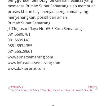
penggunaan teknologi terkini dan fasilitas yang
memadai, Rumah Sunat Semarang siap membuat
proses khitan bayi menjadi pengalaman yang
menyenangkan, positif dan aman.
Rumah Sunat Semarang
Jl. Tlogosari Raya No. 65 E Kota Semarang
081.6699.761
081.6699149
0881.3934.355
081.565.29661
www.sunatsemarang.com
www.infosunatsemarang.com
www.dokterpras.com
PREVIOUS
NEXT
Cari Klinik Sunat di Batang ? Ya di Rumah Sunat Semarang
Cari Klinik Sunat di Lasem ? Ya di Rumah Sunat Semarang