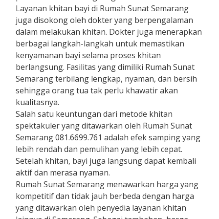
Layanan khitan bayi di Rumah Sunat Semarang
juga disokong oleh dokter yang berpengalaman
dalam melakukan khitan. Dokter juga menerapkan
berbagai langkah-langkah untuk memastikan
kenyamanan bayi selama proses khitan
berlangsung. Fasilitas yang dimiliki Rumah Sunat
Semarang terbilang lengkap, nyaman, dan bersih
sehingga orang tua tak perlu khawatir akan
kualitasnya.
Salah satu keuntungan dari metode khitan
spektakuler yang ditawarkan oleh Rumah Sunat
Semarang 081.6699.761 adalah efek samping yang
lebih rendah dan pemulihan yang lebih cepat.
Setelah khitan, bayi juga langsung dapat kembali
aktif dan merasa nyaman.
Rumah Sunat Semarang menawarkan harga yang
kompetitif dan tidak jauh berbeda dengan harga
yang ditawarkan oleh penyedia layanan khitan