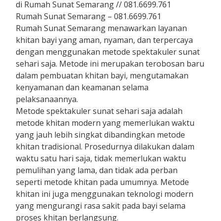
di Rumah Sunat Semarang // 081.6699.761
Rumah Sunat Semarang – 081.6699.761
Rumah Sunat Semarang menawarkan layanan
khitan bayi yang aman, nyaman, dan terpercaya
dengan menggunakan metode spektakuler sunat
sehari saja. Metode ini merupakan terobosan baru
dalam pembuatan khitan bayi, mengutamakan
kenyamanan dan keamanan selama
pelaksanaannya.
Metode spektakuler sunat sehari saja adalah
metode khitan modern yang memerlukan waktu
yang jauh lebih singkat dibandingkan metode
khitan tradisional. Prosedurnya dilakukan dalam
waktu satu hari saja, tidak memerlukan waktu
pemulihan yang lama, dan tidak ada perban
seperti metode khitan pada umumnya. Metode
khitan ini juga menggunakan teknologi modern
yang mengurangi rasa sakit pada bayi selama
proses khitan berlangsung.