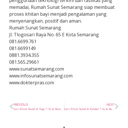
penggunaan teknologi terkini dan fasilitas yang
memadai, Rumah Sunat Semarang siap membuat
proses khitan bayi menjadi pengalaman yang
menyenangkan, positif dan aman.
Rumah Sunat Semarang
Jl. Tlogosari Raya No. 65 E Kota Semarang
081.6699.761
081.6699149
0881.3934.355
081.565.29661
www.sunatsemarang.com
www.infosunatsemarang.com
www.dokterpras.com
PREVIOUS
NEXT
Cari Klinik Sunat di Tugu ? Ya di Rumah Sunat Semarang
Cari Klinik Sunat di Kendal ? Ya di Rumah Sunat Semarang