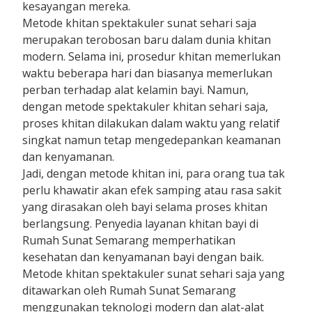
kesayangan mereka.
Metode khitan spektakuler sunat sehari saja
merupakan terobosan baru dalam dunia khitan
modern. Selama ini, prosedur khitan memerlukan
waktu beberapa hari dan biasanya memerlukan
perban terhadap alat kelamin bayi. Namun,
dengan metode spektakuler khitan sehari saja,
proses khitan dilakukan dalam waktu yang relatif
singkat namun tetap mengedepankan keamanan
dan kenyamanan.
Jadi, dengan metode khitan ini, para orang tua tak
perlu khawatir akan efek samping atau rasa sakit
yang dirasakan oleh bayi selama proses khitan
berlangsung. Penyedia layanan khitan bayi di
Rumah Sunat Semarang memperhatikan
kesehatan dan kenyamanan bayi dengan baik.
Metode khitan spektakuler sunat sehari saja yang
ditawarkan oleh Rumah Sunat Semarang
menggunakan teknologi modern dan alat-alat