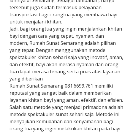
lainnya di Semarang. Sebagai tambahan, harga
tersebut juga sudah termasuk pelayanan
transportasi bagi orangtua yang membawa bayi
untuk menjalani khitan.
Jadi, bagi orangtua yang ingin menjalankan khitan
bayi dengan cara yang cepat, nyaman, dan
modern, Rumah Sunat Semarang adalah pilihan
yang tepat. Dengan menggunakan metode
spektakuler khitan sehari saja yang inovatif, aman,
dan efektif, bayi akan merasa nyaman dan orang
tua dapat merasa tenang serta puas atas layanan
yang diberikan.
Rumah Sunat Semarang 081.6699.761 memiliki
reputasi yang sangat baik dalam memberikan
layanan khitan bayi yang aman, efektif, dan efisien.
Salah satu metode yang menjadi primadona adalah
metode spektakuler sunat sehari saja. Metode ini
menyajikan kemudahan dan kenyamanan bagi
orang tua yang ingin melakukan khitan pada bayi