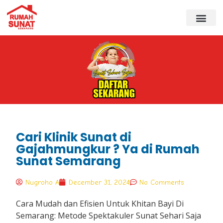
Cari Klinik Sunat di
Gajahmungkur ? Ya di Rumah
Sunat Semarang
Nugroho A
December 31, 2024
No Comments
Cara Mudah dan Efisien Untuk Khitan Bayi Di
Semarang: Metode Spektakuler Sunat Sehari Saja