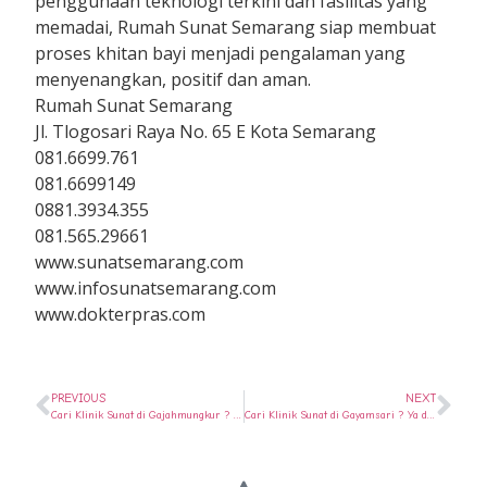
penggunaan teknologi terkini dan fasilitas yang
memadai, Rumah Sunat Semarang siap membuat
proses khitan bayi menjadi pengalaman yang
menyenangkan, positif dan aman.
Rumah Sunat Semarang
Jl. Tlogosari Raya No. 65 E Kota Semarang
081.6699.761
081.6699149
0881.3934.355
081.565.29661
www.sunatsemarang.com
www.infosunatsemarang.com
www.dokterpras.com
PREVIOUS
NEXT
Cari Klinik Sunat di Gajahmungkur ? Ya di Rumah Sunat Semarang
Cari Klinik Sunat di Gayamsari ? Ya di Rumah Sunat Semarang