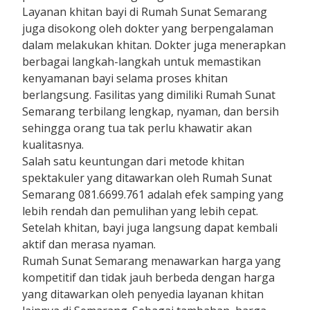
Layanan khitan bayi di Rumah Sunat Semarang
juga disokong oleh dokter yang berpengalaman
dalam melakukan khitan. Dokter juga menerapkan
berbagai langkah-langkah untuk memastikan
kenyamanan bayi selama proses khitan
berlangsung. Fasilitas yang dimiliki Rumah Sunat
Semarang terbilang lengkap, nyaman, dan bersih
sehingga orang tua tak perlu khawatir akan
kualitasnya.
Salah satu keuntungan dari metode khitan
spektakuler yang ditawarkan oleh Rumah Sunat
Semarang 081.6699.761 adalah efek samping yang
lebih rendah dan pemulihan yang lebih cepat.
Setelah khitan, bayi juga langsung dapat kembali
aktif dan merasa nyaman.
Rumah Sunat Semarang menawarkan harga yang
kompetitif dan tidak jauh berbeda dengan harga
yang ditawarkan oleh penyedia layanan khitan