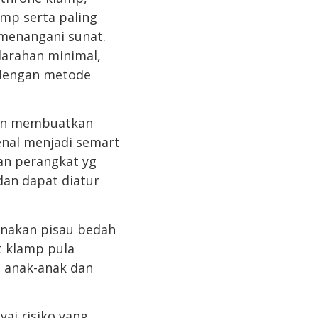
amp serta paling
menangani sunat.
darahan minimal,
n dengan metode
man membuatkan
kenal menjadi semart
an perangkat yg
an dapat diatur
unakan pisau bedah
t klamp pula
, anak-anak dan
ai risiko yang