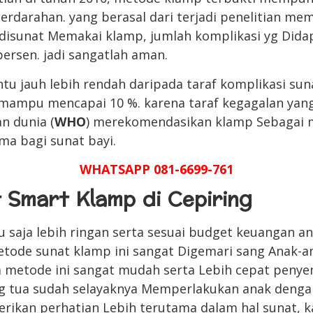
perdarahan. yang berasal dari terjadi penelitian m
 disunat Memakai klamp, jumlah komplikasi yg Dida
 persen. jadi sangatlah aman.
ntu jauh lebih rendah daripada taraf komplikasi su
mampu mencapai 10 %. karena taraf kegagalan yang
n dunia (
WHO
) merekomendasikan klamp Sebagai 
ama bagi sunat bayi.
WHATSAPP 081-6699-761
 Smart Klamp di Cepiring
tu saja lebih ringan serta sesuai budget keuangan 
etode sunat klamp ini sangat Digemari sang Anak-
a metode ini sangat mudah serta Lebih cepat peny
g tua sudah selayaknya Memperlakukan anak denga
ikan perhatian Lebih terutama dalam hal sunat, k