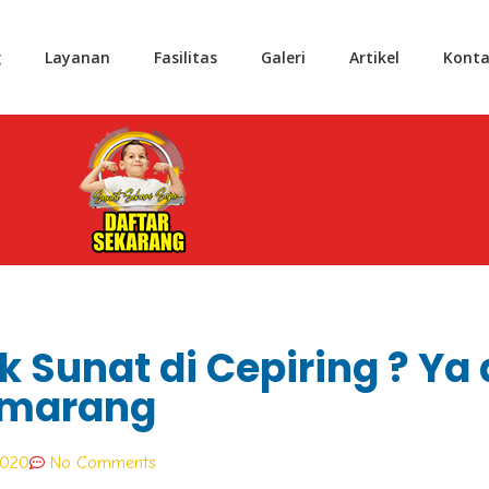
g
Layanan
Fasilitas
Galeri
Artikel
Konta
ik Sunat di Cepiring ? Y
emarang
2020
No Comments