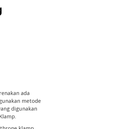
g
arenakan ada
nggunakan metode
r yang digunakan
 Klamp.
athrone klamp,