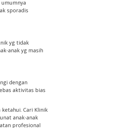
at umumnya
dak sporadis
nik yg tidak
nak-anak yg masih
ungi dengan
bas aktivitas bias
etahui. Cari Klinik
sunat anak-anak
atan profesional