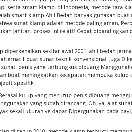
mp, serta smart klamp. di Indonesia, metode tara kl
alah smart klamp Ahli Bedah banyak gunakan buat 
bahwa sunat klamp adalah metode paling aman, Per
ukan jahitan. proses ini relatif Cepat dibandingka
.
 diperkenalkan sekitar awal 2001. ahli bedah jer
alternatif buat sunat teknik konvensional. juga Di
n sunat. penis yang terbungkus dibuang Menggunak
 dan buat meningkatkan kecepatan membuka kulup d
epit spesifik.
n Berasal kulup yang menutup penis dibuang mengg
nggunakan yang sudah dirancang. Oh, ya, alat suna
yak sekali ukuran yg dapat Dipergunakan pada bayi
tian di tahun 2010, metode klamp terbukti mempuny