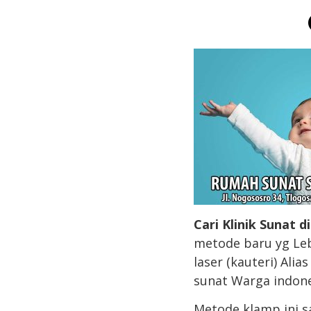
Cari Klinik Sunat d
metode baru yg Leb
laser (kauteri) Ali
sunat Warga indone
Metode klamp ini s