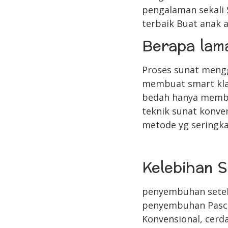
pengalaman sekali 
terbaik Buat anak 
Berapa lama
Proses sunat mengg
membuat smart klam
bedah hanya membu
teknik sunat konve
metode yg seringka
Kelebihan S
penyembuhan setela
penyembuhan Pasca-
Konvensional, cerda