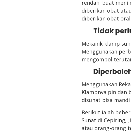
rendah. buat meni
diberikan obat atau
diberikan obat oral
Tidak perl
Mekanik klamp suna
Menggunakan perban
mengompol terutam
Diperbole
Menggunakan Rekaya
Klampnya pin dan b
disunat bisa mandi
Berikut ialah beber
Sunat di Cepiring,
atau orang-orang t