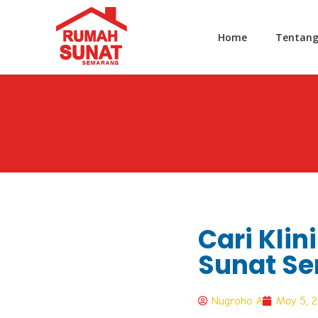
Home
Tentan
Cari Klin
Sunat S
Nugroho A
May 5, 