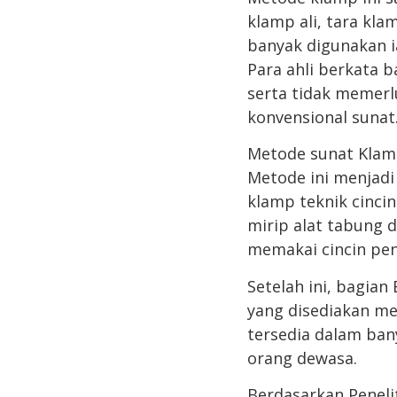
klamp ali, tara kla
banyak digunakan i
Para ahli berkata 
serta tidak memerl
konvensional sunat
Metode sunat Klamp
Metode ini menjadi 
klamp teknik cinci
mirip alat tabung
memakai cincin penj
Setelah ini, bagia
yang disediakan me
tersedia dalam ban
orang dewasa.
Berdasarkan Peneli