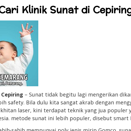
Cari Klinik Sunat di Cepirin
i Cepiring
– Sunat tidak begitu lagi mengerikan dik
ih safety. Bila dulu kita sangat akrab dengan me
as khitan laser, kini terdapat teknik yang jua popule
sia. metode sunat ini lebih populer, disebut smart
ahih-sahih mempunyai poly jenis mirip Gomco, sun