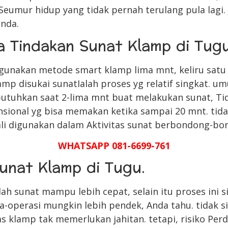
Seumur hidup yang tidak pernah terulang pula lagi. 
anda.
a Tindakan Sunat Klamp di Tug
unakan metode smart klamp lima mnt, keliru satu 
p disukai sunatIalah proses yg relatif singkat. u
tuhkan saat 2-lima mnt buat melakukan sunat, Tid
nsional yg bisa memakan ketika sampai 20 mnt. ti
li digunakan dalam Aktivitas sunat berbondong-bo
WHATSAPP 081-6699-761
unat Klamp di Tugu.
h sunat mampu lebih cepat, selain itu proses ini si
operasi mungkin lebih pendek, Anda tahu. tidak s
s klamp tak memerlukan jahitan. tetapi, risiko Perd