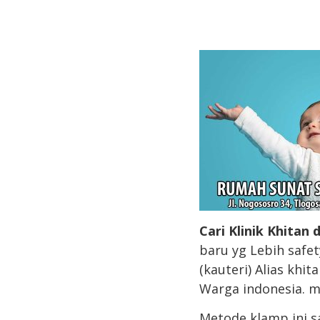
Cari Klinik Khitan 
baru yg Lebih safe
(kauteri) Alias khi
Warga indonesia. m
Metode klamp ini s