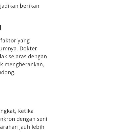
jadikan berikan
u
faktor yang
mumnya, Dokter
ak selaras dengan
dak mengherankan,
ndong.
ngkat, ketika
inkron dengan seni
arahan jauh lebih