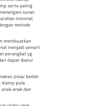
amp serta paling
menangani sunat.
darahan minimal,
n dengan metode
man membuatkan
kenal menjadi semart
an perangkat yg
an dapat diatur
unakan pisau bedah
t klamp pula
, anak-anak dan
ai risiko yang