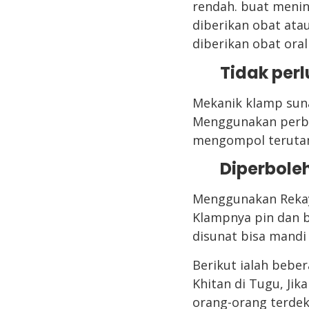
rendah. buat meni
diberikan obat atau
diberikan obat oral
Tidak perl
Mekanik klamp suna
Menggunakan perban
mengompol terutam
Diperbole
Menggunakan Rekaya
Klampnya pin dan b
disunat bisa mandi
Berikut ialah beber
Khitan di Tugu, Ji
orang-orang terdek