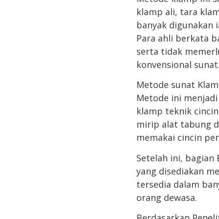
klamp ali, tara kla
banyak digunakan i
Para ahli berkata 
serta tidak memerl
konvensional sunat
Metode sunat Klamp
Metode ini menjadi 
klamp teknik cinci
mirip alat tabung
memakai cincin penj
Setelah ini, bagia
yang disediakan me
tersedia dalam ban
orang dewasa.
Berdasarkan Peneli