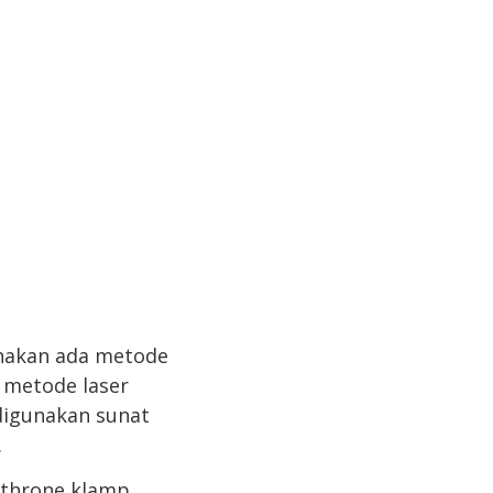
enakan ada metode
 metode laser
 digunakan sunat
.
athrone klamp,