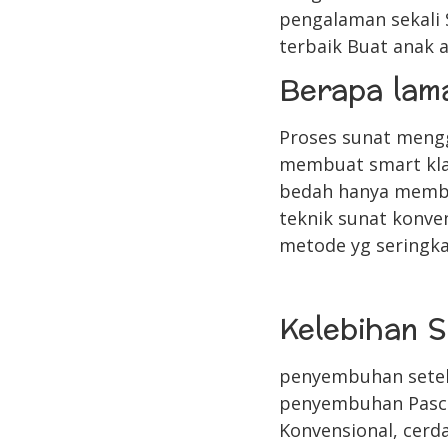
pengalaman sekali 
terbaik Buat anak 
Berapa lam
Proses sunat mengg
membuat smart klam
bedah hanya membu
teknik sunat konve
metode yg seringka
Kelebihan S
penyembuhan setela
penyembuhan Pasca-
Konvensional, cerda