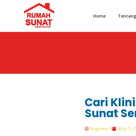
Home
Tentan
Cari Klin
Sunat S
Nugroho A
May 5, 