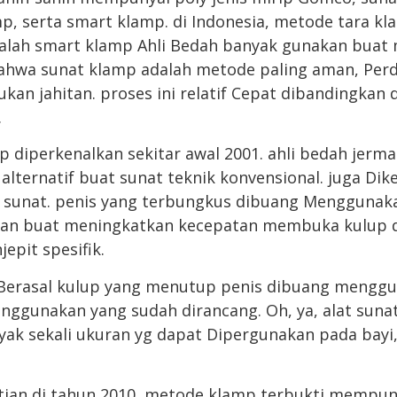
mp, serta smart klamp. di Indonesia, metode tara kl
alah smart klamp Ahli Bedah banyak gunakan buat 
bahwa sunat klamp adalah metode paling aman, Per
ukan jahitan. proses ini relatif Cepat dibandingka
.
 diperkenalkan sekitar awal 2001. ahli bedah jer
alternatif buat sunat teknik konvensional. juga Di
n sunat. penis yang terbungkus dibuang Menggunak
 dan buat meningkatkan kecepatan membuka kulup d
epit spesifik.
n Berasal kulup yang menutup penis dibuang mengg
nggunakan yang sudah dirancang. Oh, ya, alat suna
yak sekali ukuran yg dapat Dipergunakan pada bayi
tian di tahun 2010, metode klamp terbukti mempuny