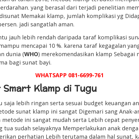
perdarahan. yang berasal dari terjadi penelitian m
 disunat Memakai klamp, jumlah komplikasi yg Dida
 persen. jadi sangatlah aman.
ntu jauh lebih rendah daripada taraf komplikasi su
mampu mencapai 10 %. karena taraf kegagalan yang
n dunia (
WHO
) merekomendasikan klamp Sebagai 
ama bagi sunat bayi.
WHATSAPP 081-6699-761
t Smart Klamp di Tugu
tu saja lebih ringan serta sesuai budget keuangan 
etode sunat klamp ini sangat Digemari sang Anak-
a metode ini sangat mudah serta Lebih cepat peny
g tua sudah selayaknya Memperlakukan anak denga
ikan perhatian Lebih terutama dalam hal sunat, k