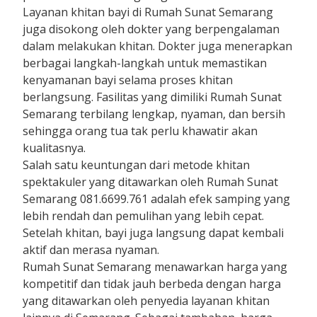
Layanan khitan bayi di Rumah Sunat Semarang
juga disokong oleh dokter yang berpengalaman
dalam melakukan khitan. Dokter juga menerapkan
berbagai langkah-langkah untuk memastikan
kenyamanan bayi selama proses khitan
berlangsung. Fasilitas yang dimiliki Rumah Sunat
Semarang terbilang lengkap, nyaman, dan bersih
sehingga orang tua tak perlu khawatir akan
kualitasnya.
Salah satu keuntungan dari metode khitan
spektakuler yang ditawarkan oleh Rumah Sunat
Semarang 081.6699.761 adalah efek samping yang
lebih rendah dan pemulihan yang lebih cepat.
Setelah khitan, bayi juga langsung dapat kembali
aktif dan merasa nyaman.
Rumah Sunat Semarang menawarkan harga yang
kompetitif dan tidak jauh berbeda dengan harga
yang ditawarkan oleh penyedia layanan khitan