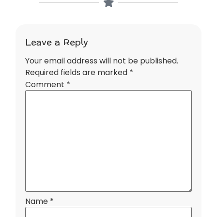
Leave a Reply
Your email address will not be published.
Required fields are marked
*
Comment
*
Name
*