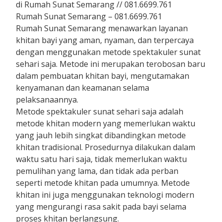
di Rumah Sunat Semarang // 081.6699.761
Rumah Sunat Semarang – 081.6699.761
Rumah Sunat Semarang menawarkan layanan
khitan bayi yang aman, nyaman, dan terpercaya
dengan menggunakan metode spektakuler sunat
sehari saja. Metode ini merupakan terobosan baru
dalam pembuatan khitan bayi, mengutamakan
kenyamanan dan keamanan selama
pelaksanaannya.
Metode spektakuler sunat sehari saja adalah
metode khitan modern yang memerlukan waktu
yang jauh lebih singkat dibandingkan metode
khitan tradisional. Prosedurnya dilakukan dalam
waktu satu hari saja, tidak memerlukan waktu
pemulihan yang lama, dan tidak ada perban
seperti metode khitan pada umumnya. Metode
khitan ini juga menggunakan teknologi modern
yang mengurangi rasa sakit pada bayi selama
proses khitan berlangsung.