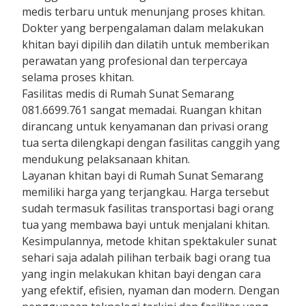
medis terbaru untuk menunjang proses khitan.
Dokter yang berpengalaman dalam melakukan
khitan bayi dipilih dan dilatih untuk memberikan
perawatan yang profesional dan terpercaya
selama proses khitan.
Fasilitas medis di Rumah Sunat Semarang
081.6699.761 sangat memadai. Ruangan khitan
dirancang untuk kenyamanan dan privasi orang
tua serta dilengkapi dengan fasilitas canggih yang
mendukung pelaksanaan khitan.
Layanan khitan bayi di Rumah Sunat Semarang
memiliki harga yang terjangkau. Harga tersebut
sudah termasuk fasilitas transportasi bagi orang
tua yang membawa bayi untuk menjalani khitan.
Kesimpulannya, metode khitan spektakuler sunat
sehari saja adalah pilihan terbaik bagi orang tua
yang ingin melakukan khitan bayi dengan cara
yang efektif, efisien, nyaman dan modern. Dengan