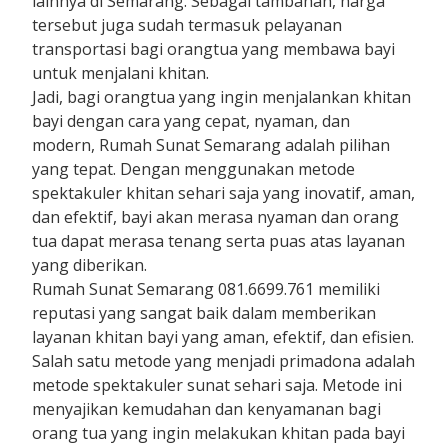
lainnya di Semarang. Sebagai tambahan, harga
tersebut juga sudah termasuk pelayanan
transportasi bagi orangtua yang membawa bayi
untuk menjalani khitan.
Jadi, bagi orangtua yang ingin menjalankan khitan
bayi dengan cara yang cepat, nyaman, dan
modern, Rumah Sunat Semarang adalah pilihan
yang tepat. Dengan menggunakan metode
spektakuler khitan sehari saja yang inovatif, aman,
dan efektif, bayi akan merasa nyaman dan orang
tua dapat merasa tenang serta puas atas layanan
yang diberikan.
Rumah Sunat Semarang 081.6699.761 memiliki
reputasi yang sangat baik dalam memberikan
layanan khitan bayi yang aman, efektif, dan efisien.
Salah satu metode yang menjadi primadona adalah
metode spektakuler sunat sehari saja. Metode ini
menyajikan kemudahan dan kenyamanan bagi
orang tua yang ingin melakukan khitan pada bayi