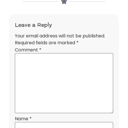
Leave a Reply
Your email address will not be published.
Required fields are marked
*
Comment
*
Name
*