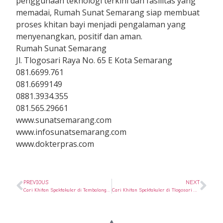
penggunaan teknologi terkini dan fasilitas yang
memadai, Rumah Sunat Semarang siap membuat
proses khitan bayi menjadi pengalaman yang
menyenangkan, positif dan aman.
Rumah Sunat Semarang
Jl. Tlogosari Raya No. 65 E Kota Semarang
081.6699.761
081.6699149
0881.3934.355
081.565.29661
www.sunatsemarang.com
www.infosunatsemarang.com
www.dokterpras.com
PREVIOUS
NEXT
Cari Khitan Spektakuler di Tembalang ? Ya di Rumah Sunat Semarang
Cari Khitan Spektakuler di Tlogosari ? Ya di Rumah Sunat Semarang