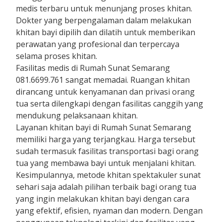
medis terbaru untuk menunjang proses khitan.
Dokter yang berpengalaman dalam melakukan
khitan bayi dipilih dan dilatih untuk memberikan
perawatan yang profesional dan terpercaya
selama proses khitan.
Fasilitas medis di Rumah Sunat Semarang
081.6699.761 sangat memadai. Ruangan khitan
dirancang untuk kenyamanan dan privasi orang
tua serta dilengkapi dengan fasilitas canggih yang
mendukung pelaksanaan khitan.
Layanan khitan bayi di Rumah Sunat Semarang
memiliki harga yang terjangkau. Harga tersebut
sudah termasuk fasilitas transportasi bagi orang
tua yang membawa bayi untuk menjalani khitan.
Kesimpulannya, metode khitan spektakuler sunat
sehari saja adalah pilihan terbaik bagi orang tua
yang ingin melakukan khitan bayi dengan cara
yang efektif, efisien, nyaman dan modern. Dengan