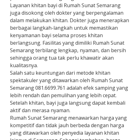
Layanan khitan bayi di Rumah Sunat Semarang
juga disokong oleh dokter yang berpengalaman
dalam melakukan khitan. Dokter juga menerapkan
berbagai langkah-langkah untuk memastikan
kenyamanan bayi selama proses khitan
berlangsung. Fasilitas yang dimiliki Rumah Sunat
Semarang terbilang lengkap, nyaman, dan bersih
sehingga orang tua tak perlu khawatir akan
kualitasnya.
Salah satu keuntungan dari metode khitan
spektakuler yang ditawarkan oleh Rumah Sunat
Semarang 081.6699.761 adalah efek samping yang
lebih rendah dan pemulihan yang lebih cepat.
Setelah khitan, bayi juga langsung dapat kembali
aktif dan merasa nyaman.
Rumah Sunat Semarang menawarkan harga yang
kompetitif dan tidak jauh berbeda dengan harga
yang ditawarkan oleh penyedia layanan khitan