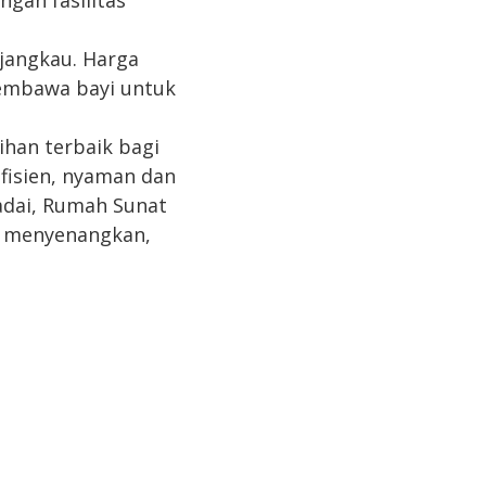
gan fasilitas
jangkau. Harga
membawa bayi untuk
ihan terbaik bagi
efisien, nyaman dan
adai, Rumah Sunat
g menyenangkan,