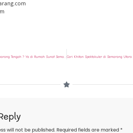
arang.com
om
Cari Khitan Spektakuler di Semarang Tengah ? Ya di Rumah Sunat Semarang
Reply
ss will not be published.
Required fields are marked
*