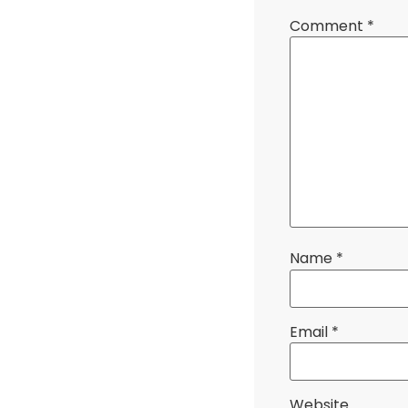
Comment
*
Name
*
Email
*
Website