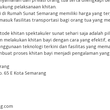
nyamanan dan privasi orang tua serta dilengkapi den
ukung pelaksanaan khitan.
i di Rumah Sunat Semarang memiliki harga yang ter
masuk fasilitas transportasi bagi orang tua yang 
de khitan spektakuler sunat sehari saja adalah pil
n melakukan khitan bayi dengan cara yang efektif, 
ggunaan teknologi terkini dan fasilitas yang mem
buat proses khitan bayi menjadi pengalaman yan
rang
No. 65 E Kota Semarang
g.com