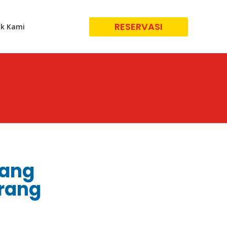
RESERVASI
k Kami
rang
rang