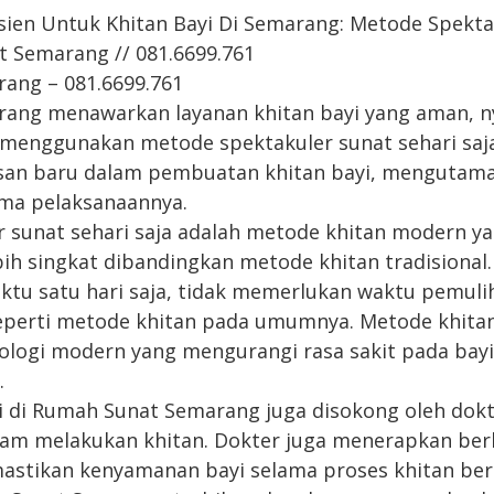
sien Untuk Khitan Bayi Di Semarang: Metode Spekta
t Semarang // 081.6699.761
ang – 081.6699.761
ang menawarkan layanan khitan bayi yang aman, 
menggunakan metode spektakuler sunat sehari saja
an baru dalam pembuatan khitan bayi, mengutam
ma pelaksanaannya.
 sunat sehari saja adalah metode khitan modern 
bih singkat dibandingkan metode khitan tradisional
ktu satu hari saja, tidak memerlukan waktu pemuli
eperti metode khitan pada umumnya. Metode khitan 
logi modern yang mengurangi rasa sakit pada bayi
.
i di Rumah Sunat Semarang juga disokong oleh dok
am melakukan khitan. Dokter juga menerapkan ber
stikan kenyamanan bayi selama proses khitan berl