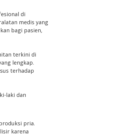
esional di
alatan medis yang
kan bagi pasien,
tan terkini di
yang lengkap.
usus terhadap
i-laki dan
roduksi pria.
isir karena