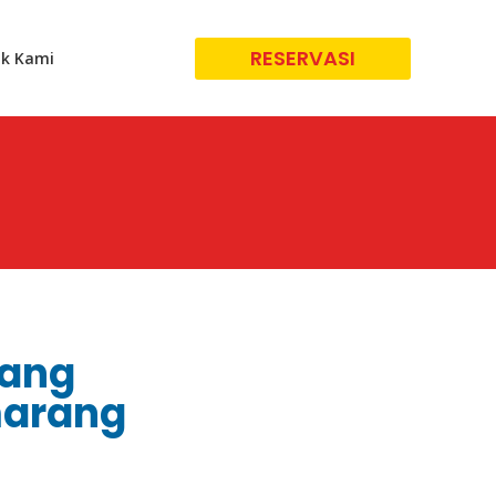
RESERVASI
k Kami
rang
marang