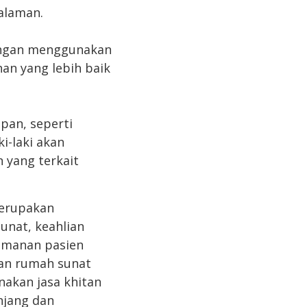
alaman.
Dengan menggunakan
han yang lebih baik
pan, seperti
i-laki akan
 yang terkait
merupakan
unat, keahlian
yamanan pasien
an rumah sunat
akan jasa khitan
njang dan