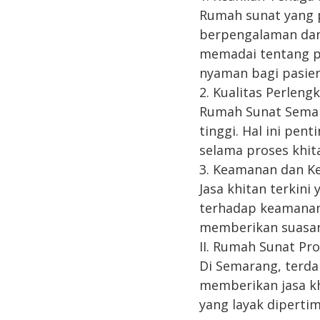
Rumah sunat yang p
berpengalaman dan 
memadai tentang p
nyaman bagi pasien
2. Kualitas Perlen
Rumah Sunat Semar
tinggi. Hal ini pe
selama proses khit
3. Keamanan dan K
Jasa khitan terkin
terhadap keamanan
memberikan suasana
II. Rumah Sunat Pr
Di Semarang, terda
memberikan jasa kh
yang layak diperti