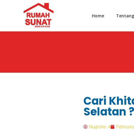
Home
Tentan
Cari Khi
Selatan 
Nugroho A
February