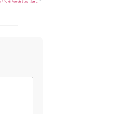
Cari Khitan Spektakuler di Semarang Tengah ? Ya di Rumah Sunat Semarang