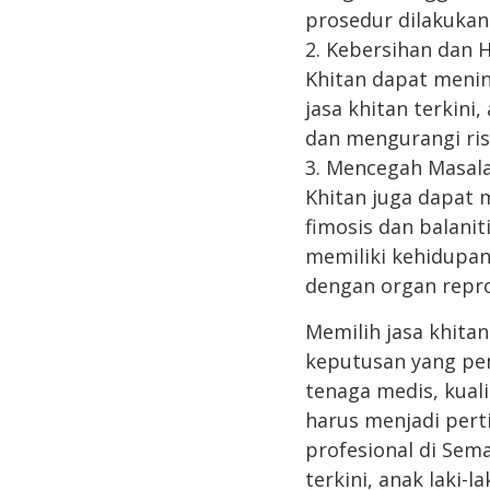
prosedur dilakukan
2. Kebersihan dan H
Khitan dapat menin
jasa khitan terkini
dan mengurangi ris
3. Mencegah Masal
Khitan juga dapat
fimosis dan balanit
memiliki kehidupan
dengan organ repro
Memilih jasa khita
keputusan yang pen
tenaga medis, kual
harus menjadi per
profesional di Sem
terkini, anak laki