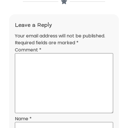
Leave a Reply
Your email address will not be published.
Required fields are marked
*
Comment
*
Name
*