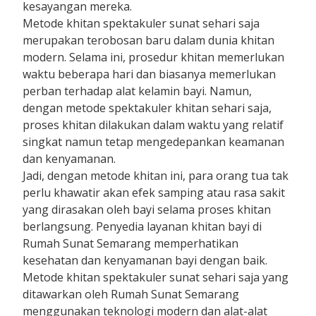
kesayangan mereka.
Metode khitan spektakuler sunat sehari saja
merupakan terobosan baru dalam dunia khitan
modern. Selama ini, prosedur khitan memerlukan
waktu beberapa hari dan biasanya memerlukan
perban terhadap alat kelamin bayi. Namun,
dengan metode spektakuler khitan sehari saja,
proses khitan dilakukan dalam waktu yang relatif
singkat namun tetap mengedepankan keamanan
dan kenyamanan.
Jadi, dengan metode khitan ini, para orang tua tak
perlu khawatir akan efek samping atau rasa sakit
yang dirasakan oleh bayi selama proses khitan
berlangsung. Penyedia layanan khitan bayi di
Rumah Sunat Semarang memperhatikan
kesehatan dan kenyamanan bayi dengan baik.
Metode khitan spektakuler sunat sehari saja yang
ditawarkan oleh Rumah Sunat Semarang
menggunakan teknologi modern dan alat-alat