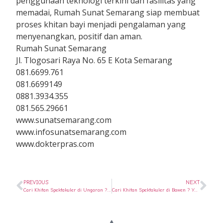
penggunaan teknologi terkini dan fasilitas yang
memadai, Rumah Sunat Semarang siap membuat
proses khitan bayi menjadi pengalaman yang
menyenangkan, positif dan aman.
Rumah Sunat Semarang
Jl. Tlogosari Raya No. 65 E Kota Semarang
081.6699.761
081.6699149
0881.3934.355
081.565.29661
www.sunatsemarang.com
www.infosunatsemarang.com
www.dokterpras.com
PREVIOUS
NEXT
Cari Khitan Spektakuler di Ungaran ? Ya di Rumah Sunat Semarang
Cari Khitan Spektakuler di Bawen ? Ya di Rumah Sunat Semarang